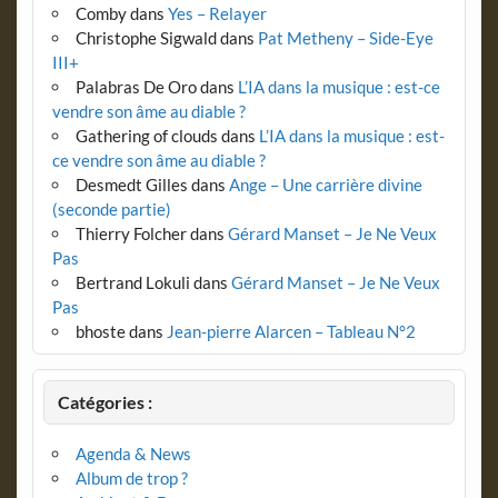
Comby
dans
Yes – Relayer
Christophe Sigwald
dans
Pat Metheny – Side-Eye
III+
Palabras De Oro
dans
L’IA dans la musique : est-ce
vendre son âme au diable ?
Gathering of clouds
dans
L’IA dans la musique : est-
ce vendre son âme au diable ?
Desmedt Gilles
dans
Ange – Une carrière divine
(seconde partie)
Thierry Folcher
dans
Gérard Manset – Je Ne Veux
Pas
Bertrand Lokuli
dans
Gérard Manset – Je Ne Veux
Pas
bhoste
dans
Jean-pierre Alarcen – Tableau N°2
Catégories :
Agenda & News
Album de trop ?