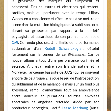
la grossesse, des marques qui s’imposent et
cabossent. Des salissures et cicatrices qui restent,
tactiles, mais qui perdurent avec le temps. Hilary
Woods en a conscience et n’hésite pas à se mettre en
scène dans la mutation biologique qu’a subit son corps
durant sa grossesse par rapport à la sobriété
paysagiste et autarcique de son premier album solo
Colt
. Ce rendu plus cru, à la limite de la performance
actionniste d’un
Rudolf Schwarzkogler
, dé
t
eint
fortement sur la teneur de ce
Birthmarks
. Car ce
nouvel album a tout d’une performance confinée et
secrète. À cheval entre son Irlande natale et la
Norvège, l’ancienne bassiste de JJ72 (qui se souvient
encore de ce groupe ?) a joué le jeu de l’introspection,
du subliminal et de la mélancolie mais sur un fond plus
grésillant, rempli d’amertume tout en ambivalence
entre douceur et pulsations sourdes, envolées
spectrales et angoisse refoulée. Aidée par son
producteur norvégien, l’actif
Lasse Marhaug
(aussi