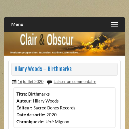
Skip
to
musiques progressives, électroniques, expérimentales,
Clair et Obscur
content
extrêmes, alternatives, texturales
Menu
Hilary Woods – Birthmarks
16 juillet 2020
Laisser un commentaire
Titre:
Birthmarks
Auteur:
Hilary Woods
Éditeur:
Sacred Bones Records
Date de sortie:
2020
Chronique de:
Jéré Mignon