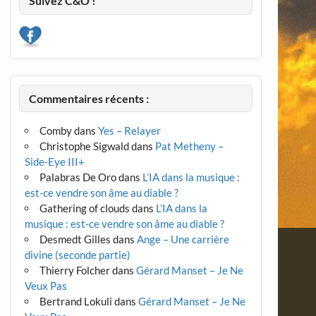
Suivez C&O !
Commentaires récents :
Comby
dans
Yes – Relayer
Christophe Sigwald
dans
Pat Metheny –
Side-Eye III+
Palabras De Oro
dans
L’IA dans la musique :
est-ce vendre son âme au diable ?
Gathering of clouds
dans
L’IA dans la
musique : est-ce vendre son âme au diable ?
Desmedt Gilles
dans
Ange – Une carrière
divine (seconde partie)
Thierry Folcher
dans
Gérard Manset – Je Ne
Veux Pas
Bertrand Lokuli
dans
Gérard Manset – Je Ne