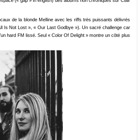
e espace (« gap » in english) des albums non chroniqués sur Clair
vocaux de la blonde Melline avec les riffs très puissants délivrés
All Is Not Lost », « Our Last Godbye »). Un sacré challenge car
un hard FM lissé. Seul « Color Of Delight » montre un côté plus