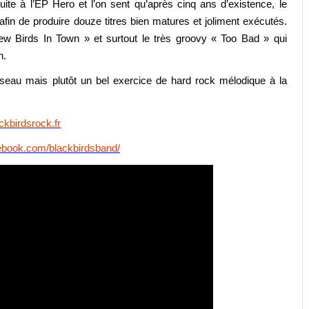
suite à l’EP
Hero
et l’on sent qu’après cinq ans d’existence, le
afin de produire douze titres bien matures et joliment exécutés.
w Birds In Town » et surtout le très groovy « Too Bad » qui
n.
iseau mais plutôt un bel exercice de hard rock mélodique à la
ckbirdsrock.fr
ebook.com/blackbirdsband/