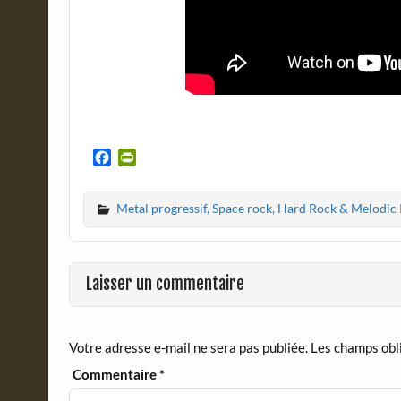
F
P
a
r
c
i
Metal progressif, Space rock, Hard Rock & Melodic
e
n
b
t
o
F
o
r
Laisser un commentaire
k
i
e
n
d
Votre adresse e-mail ne sera pas publiée.
Les champs obl
l
y
Commentaire
*