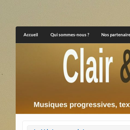
Skip
to
content
Clair et Obscur
musiques progressives, électroniques, expér
Accueil
Qui sommes-nous ?
Nos partenair