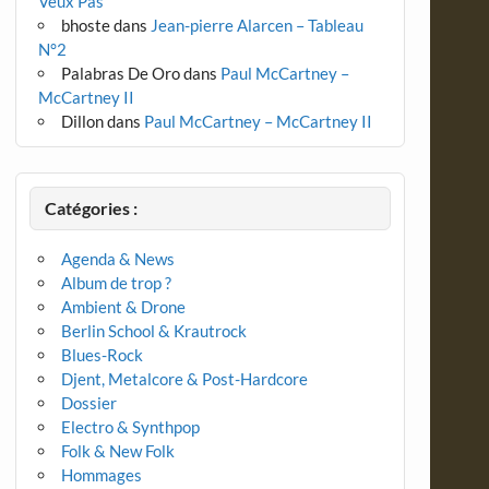
Veux Pas
bhoste
dans
Jean-pierre Alarcen – Tableau
N°2
Palabras De Oro
dans
Paul McCartney –
McCartney II
Dillon
dans
Paul McCartney – McCartney II
Catégories :
Agenda & News
Album de trop ?
Ambient & Drone
Berlin School & Krautrock
Blues-Rock
Djent, Metalcore & Post-Hardcore
Dossier
Electro & Synthpop
Folk & New Folk
Hommages