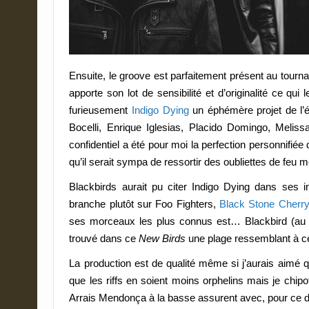
Ensuite, le groove est parfaitement présent au tourna
apporte son lot de sensibilité et d’originalité ce qu
furieusement
Indigo Dying
un éphémère projet de l’é
Bocelli, Enrique Iglesias, Placido Domingo, Meliss
confidentiel a été pour moi la perfection personnifiée
qu’il serait sympa de ressortir des oubliettes de feu
Blackbirds aurait pu citer Indigo Dying dans ses inf
branche plutôt sur Foo Fighters,
Black Stone Cherry
ses morceaux les plus connus est… Blackbird (au s
trouvé dans ce
New Birds
une plage ressemblant à ce 
La production est de qualité même si j’aurais aimé 
que les riffs en soient moins orphelins mais je chip
Arrais Mendonça à la basse assurent avec, pour ce d