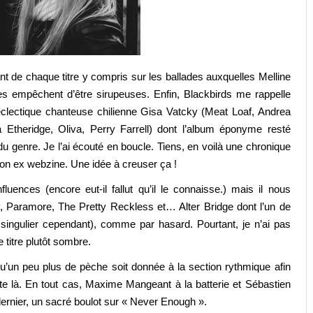
nt de chaque titre y compris sur les ballades auxquelles Melline
i les empêchent d’être sirupeuses.
Enfin, Blackbirds me rappelle
clectique chanteuse chilienne Gisa Vatcky (Meat Loaf, Andrea
a Etheridge, Oliva, Perry Farrell) dont l’album éponyme resté
 du genre. Je l’ai écouté en boucle. Tiens, en voilà une chronique
 mon ex webzine. Une idée à creuser ça !
luences (encore eut-il fallut qu’il le connaisse.) mais il nous
, Paramore, The Pretty Reckless et… Alter Bridge dont l’un de
ingulier cependant), comme par hasard. Pourtant, je n’ai pas
titre plutôt sombre.
qu’un peu plus de pèche soit donnée à la section rythmique afin
ote là. En tout cas, Maxime Mangeant à la batterie et Sébastien
ernier, un sacré boulot sur « Never Enough ».