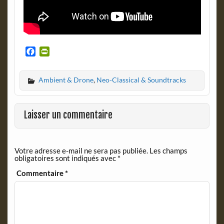
F
P
a
r
c
i
Ambient & Drone
,
Neo-Classical & Soundtracks
e
n
b
t
o
F
o
r
Laisser un commentaire
k
i
e
n
Votre adresse e-mail ne sera pas publiée.
Les champs
d
obligatoires sont indiqués avec
*
l
y
Commentaire
*