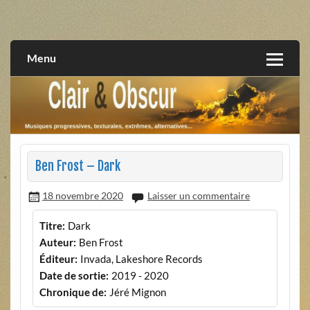
Skip
to
musiques progressives, électroniques, expérimentales,
Clair et Obscur
content
extrêmes, alternatives, texturales
Menu
Ben Frost – Dark
18 novembre 2020
Laisser un commentaire
Titre:
Dark
Auteur:
Ben Frost
Éditeur:
Invada, Lakeshore Records
Date de sortie:
2019 - 2020
Chronique de:
Jéré Mignon