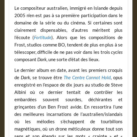
Le compositeur australien, immigré en Islande depuis
2005 n’en est pas à sa première participation dans le
domaine de la série ou du cinéma. Si certaines sont
clairement dispensables, d’autres méritent plus
l’écoute (
Fortitude
). Alors que les compositions de
Frost, studios comme BO, tendent de plus en plus à se
télescoper, difficile de ne pas voir dans les trois
cycles
composant
Dark
, une sorte d’état des lieux.
Le dernier album en date, avant les premiers croquis
de
Dark
, se trouve être
The Centre Cannot Hold
, opus
enregistré en l’espace de dix jours au studio de Steve
Albini où ce dernier tentait de contrôler les
embardées souvent sourdes, déchirantes et
grinçantes d’un Ben Frost avide. En ressortira l’une
des meilleures incarnations de l’australien/islandais
où les mélodies s’échappent de tourbillons
magnétiques, où un drone méticuleux donne tout son
sens et son étendu sur les mots « crainte » et «