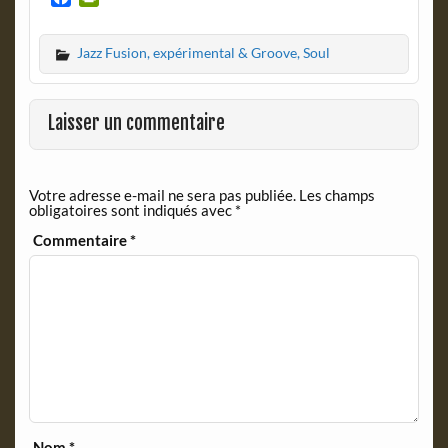
a
r
c
i
Jazz Fusion, expérimental & Groove, Soul
e
n
b
t
o
F
o
r
Laisser un commentaire
k
i
e
n
Votre adresse e-mail ne sera pas publiée.
Les champs
d
obligatoires sont indiqués avec
*
l
y
Commentaire
*
Nom
*