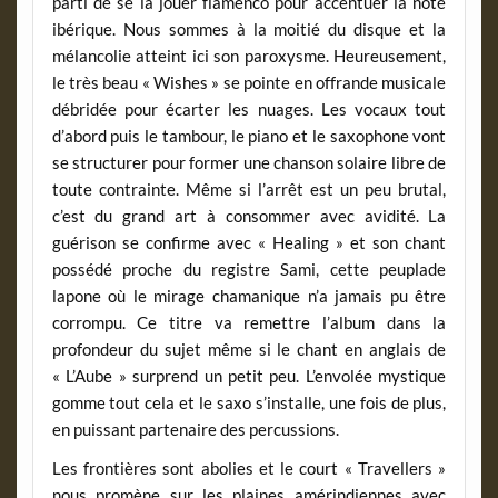
parti de se la jouer flamenco pour accentuer la note
ibérique. Nous sommes à la moitié du disque et la
mélancolie atteint ici son paroxysme. Heureusement,
le très beau « Wishes » se pointe en offrande musicale
débridée pour écarter les nuages. Les vocaux tout
d’abord puis le tambour, le piano et le saxophone vont
se structurer pour former une chanson solaire libre de
toute contrainte. Même si l’arrêt est un peu brutal,
c’est du grand art à consommer avec avidité. La
guérison se confirme avec « Healing » et son chant
possédé proche du registre Sami, cette peuplade
lapone où le mirage chamanique n’a jamais pu être
corrompu. Ce titre va remettre l’album dans la
profondeur du sujet même si le chant en anglais de
« L’Aube » surprend un petit peu. L’envolée mystique
gomme tout cela et le saxo s’installe, une fois de plus,
en puissant partenaire des percussions.
Les frontières sont abolies et le court « Travellers »
nous promène sur les plaines amérindiennes avec