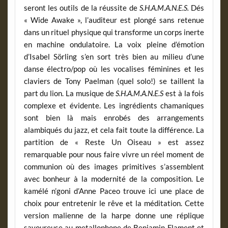
seront les outils de la réussite de
S.H.A.M.A.N.E.S.
Dés
« Wide Awake », l’auditeur est plongé sans retenue
dans un rituel physique qui transforme un corps inerte
en machine ondulatoire. La voix pleine d’émotion
d’Isabel Sörling s’en sort très bien au milieu d’une
danse électro/pop où les vocalises féminines et les
claviers de Tony Paelman (quel solo!) se taillent la
part du lion. La musique de
S.H.A.M.A.N.E.S
est à la fois
complexe et évidente. Les ingrédients chamaniques
sont bien là mais enrobés des arrangements
alambiqués du jazz, et cela fait toute la différence. La
partition de « Reste Un Oiseau » est assez
remarquable pour nous faire vivre un réel moment de
communion où des images primitives s’assemblent
avec bonheur à la modernité de la composition. Le
kamélé n’goni d’Anne Paceo trouve ici une place de
choix pour entretenir le rêve et la méditation. Cette
version malienne de la harpe donne une réplique
savoureuse au metallophone de Benjamin Flament et