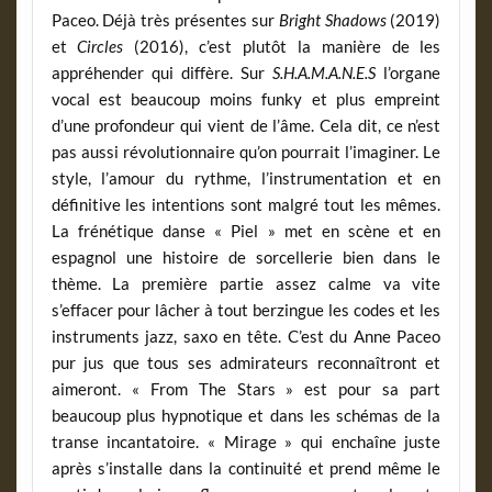
Paceo. Déjà très présentes sur
Bright Shadows
(2019)
et
Circles
(2016), c’est plutôt la manière de les
appréhender qui diffère. Sur
S.H.A.M.A.N.E.S
l’organe
vocal est beaucoup moins funky et plus empreint
d’une profondeur qui vient de l’âme. Cela dit, ce n’est
pas aussi révolutionnaire qu’on pourrait l’imaginer. Le
style, l’amour du rythme, l’instrumentation et en
définitive les intentions sont malgré tout les mêmes.
La frénétique danse « Piel » met en scène et en
espagnol une histoire de sorcellerie bien dans le
thème. La première partie assez calme va vite
s’effacer pour lâcher à tout berzingue les codes et les
instruments jazz, saxo en tête. C’est du Anne Paceo
pur jus que tous ses admirateurs reconnaîtront et
aimeront. « From The Stars » est pour sa part
beaucoup plus hypnotique et dans les schémas de la
transe incantatoire. « Mirage » qui enchaîne juste
après s’installe dans la continuité et prend même le