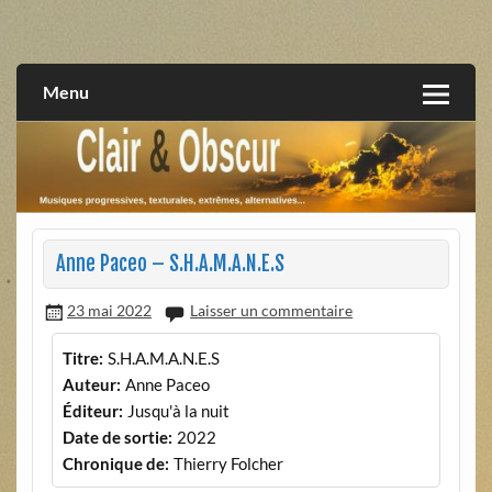
Skip
to
musiques progressives, électroniques, expérimentales,
Clair et Obscur
content
extrêmes, alternatives, texturales
Menu
Anne Paceo – S.H.A.M.A.N.E.S
23 mai 2022
Laisser un commentaire
Titre:
S.H.A.M.A.N.E.S
Auteur:
Anne Paceo
Éditeur:
Jusqu'à la nuit
Date de sortie:
2022
Chronique de:
Thierry Folcher