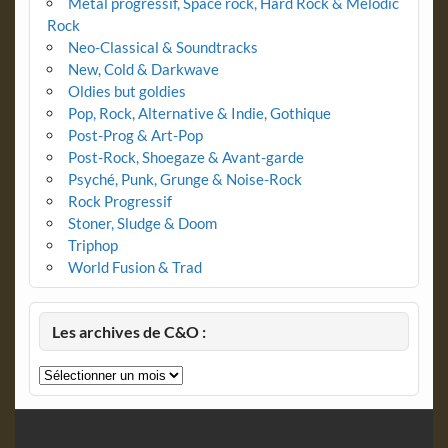
Metal progressif, Space rock, Hard Rock & Melodic
Rock
Neo-Classical & Soundtracks
New, Cold & Darkwave
Oldies but goldies
Pop, Rock, Alternative & Indie, Gothique
Post-Prog & Art-Pop
Post-Rock, Shoegaze & Avant-garde
Psyché, Punk, Grunge & Noise-Rock
Rock Progressif
Stoner, Sludge & Doom
Triphop
World Fusion & Trad
Les archives de C&O :
Les
archives
de
C&O
: