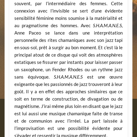
souvent, par l’intermédiaire des femmes. Cette
connexion avec l’invisible se sert d’une évidente
sensibilité féminine moins soumise à la matérialité et
au pragmatisme des hommes. Avec
S.H.A.M.A.N.E.S
,
Anne Paceo se lance dans une interprétation
personnelle des rites chamaniques avec son jazz tapi
en sous-sol, prêt à surgir au bon moment. Et c’est là le
principal atout de ce disque qui voit des atmosphères
extatiques se fissurer par instants pour laisser passer
un saxophone, un Fender Rhodes ou un rythme jazz
sans équivoque.
S.H.A.M.A.N.E.S
est une œuvre
exigeante que les passionnés de jazz trouveront à leur
goût. Il y a en effet des approches similaires que ce
soit en terme de construction, de divagation ou de
magnétisme. J’irai même plus loin en disant que le jazz
est lui aussi une musique chamanique faite de transe
et de communion avec l’irréel. La part laissée à
l’improvisation est une possibilité évidente pour
s’évader et ressentir la musique différemment.