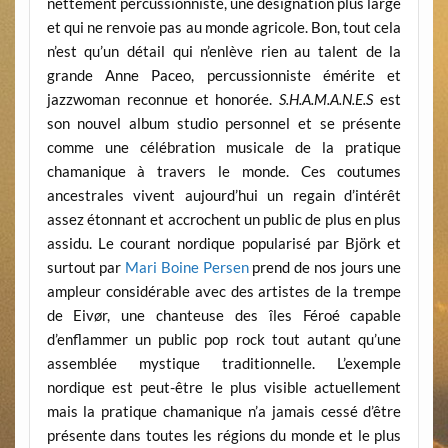
nettement percussionniste, une désignation plus large
et qui ne renvoie pas au monde agricole. Bon, tout cela
n’est qu’un détail qui n’enlève rien au talent de la
grande Anne Paceo, percussionniste émérite et
jazzwoman reconnue et honorée.
S.H.A.M.A.N.E.S
est
son nouvel album studio personnel et se présente
comme une célébration musicale de la pratique
chamanique à travers le monde. Ces coutumes
ancestrales vivent aujourd’hui un regain d’intérêt
assez étonnant et accrochent un public de plus en plus
assidu. Le courant nordique popularisé par Björk et
surtout par
Mari Boine Persen
prend de nos jours une
ampleur considérable avec des artistes de la trempe
de Eivør, une chanteuse des îles Féroé capable
d’enflammer un public pop rock tout autant qu’une
assemblée mystique traditionnelle. L’exemple
nordique est peut-être le plus visible actuellement
mais la pratique chamanique n’a jamais cessé d’être
présente dans toutes les régions du monde et le plus