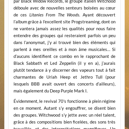
par Black Widow Records, le groupe italien Witchood
déboule avec de nouvelles senteurs boisées au cœur
de ces
Litanies From The Woods
. Ayant découvert
l’album grâce à l’excellent site Progstreaming, dont on
ne vantera jamais assez les qualités pour nous faire
entendre des groupes qui resteraient parfois un peu
dans l’anonymat, j’y ai trouvé bien des éléments qui
parlent à mes oreilles et à mon âme musicales… Si
d’aucuns identifient ce combo en le rapprochant de
Black Sabbath et Led Zeppelin (il y en a), j’aurais
plutôt tendance à y discerner des vapeurs tout à fait
charmantes de Uriah Heep et Jethro Tull (pour
lesquels BBB avait ouvert des concerts d’ailleurs),
mais également du Deep Purple Mark I.
Évidemment, le revival 70’s fonctionne à plein régime
en ce moment. Autant s’y engouffrer, se disent bien
des groupes. Witchwood s’y jette avec un réel talent,
grâce à des compositions bien ficelées, des sons très
travaillés, et des interprétations magnifiques. Un