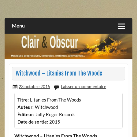
Skip
to
musiques progressives, électroniques, expérimentales,
Clair et Obscur
content
extrêmes, alternatives, texturales
Menu
Witchwood – Litanies From The Woods
23 octobre 2015
Laisser un commentaire
Titre:
Litanies From The Woods
Auteur:
Witchwood
Éditeur:
Jolly Roger Records
Date de sortie:
2015
Witchwood – Litanies From The Woods