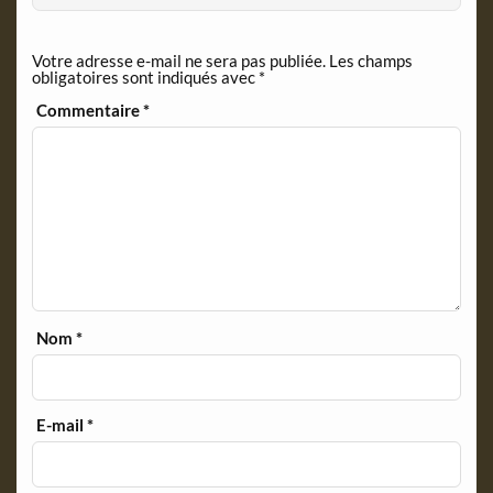
n
d
Votre adresse e-mail ne sera pas publiée.
Les champs
l
obligatoires sont indiqués avec
*
y
Commentaire
*
Nom
*
E-mail
*