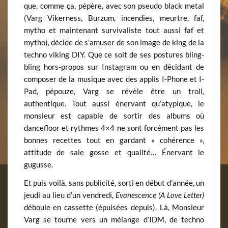
que, comme ça, pépère, avec son pseudo black metal
(Varg Vikerness, Burzum, incendies, meurtre, faf,
mytho et maintenant survivaliste tout aussi faf et
mytho), décide de s’amuser de son image de king de la
techno viking DIY. Que ce soit de ses postures bling-
bling hors-propos sur Instagram ou en décidant de
composer de la musique avec des applis I-Phone et I-
Pad, pépouze, Varg se révèle être un troll,
authentique. Tout aussi énervant qu’atypique, le
monsieur est capable de sortir des albums où
dancefloor et rythmes 4×4 ne sont forcément pas les
bonnes recettes tout en gardant « cohérence »,
attitude de sale gosse et qualité… Énervant le
gugusse.
Et puis voilà, sans publicité, sorti en début d’année, un
jeudi au lieu d’un vendredi,
Evanescence (A Love Letter)
déboule en cassette (épuisées depuis). Là, Monsieur
Varg se tourne vers un mélange d’IDM, de techno