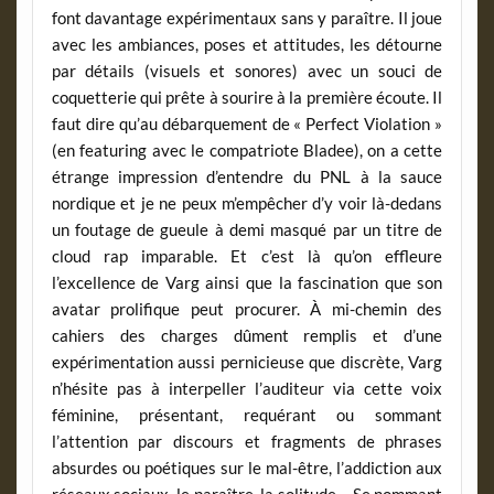
font davantage expérimentaux sans y paraître. Il joue
avec les ambiances, poses et attitudes, les détourne
par détails (visuels et sonores) avec un souci de
coquetterie qui prête à sourire à la première écoute. Il
faut dire qu’au débarquement de « Perfect Violation »
(en featuring avec le compatriote Bladee), on a cette
étrange impression d’entendre du PNL à la sauce
nordique et je ne peux m’empêcher d’y voir là-dedans
un foutage de gueule à demi masqué par un titre de
cloud rap imparable. Et c’est là qu’on effleure
l’excellence de Varg ainsi que la fascination que son
avatar prolifique peut procurer. À mi-chemin des
cahiers des charges dûment remplis et d’une
expérimentation aussi pernicieuse que discrète, Varg
n’hésite pas à interpeller l’auditeur via cette voix
féminine, présentant, requérant ou sommant
l’attention par discours et fragments de phrases
absurdes ou poétiques sur le mal-être, l’addiction aux
réseaux sociaux, le paraître, la solitude… Se nommant