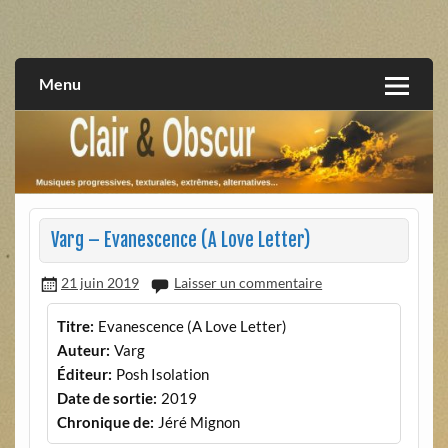
Skip
to
musiques progressives, électroniques, expérimentales,
Clair et Obscur
content
extrêmes, alternatives, texturales
Menu
Varg – Evanescence (A Love Letter)
21 juin 2019
Laisser un commentaire
Titre:
Evanescence (A Love Letter)
Auteur:
Varg
Éditeur:
Posh Isolation
Date de sortie:
2019
Chronique de:
Jéré Mignon