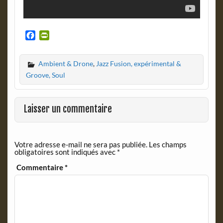
F
P
a
r
c
i
Ambient & Drone
,
Jazz Fusion, expérimental &
e
n
b
t
Groove, Soul
o
F
o
r
k
i
Laisser un commentaire
e
n
d
Votre adresse e-mail ne sera pas publiée.
Les champs
l
obligatoires sont indiqués avec
*
y
Commentaire
*