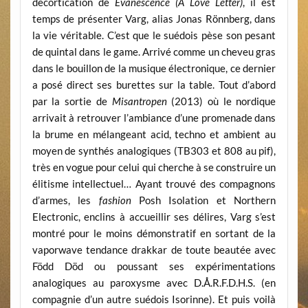
décortication de
Evanescence (A Love Letter)
, il est
temps de présenter Varg, alias Jonas Rönnberg, dans
la vie véritable. C’est que le suédois pèse son pesant
de quintal dans le game. Arrivé comme un cheveu gras
dans le bouillon de la musique électronique, ce dernier
a posé direct ses burettes sur la table. Tout d’abord
par la sortie de
Misantropen
(2013) où le nordique
arrivait à retrouver l’ambiance d’une promenade dans
la brume en mélangeant acid, techno et ambient au
moyen de synthés analogiques (TB303 et 808 au pif),
très en vogue pour celui qui cherche à se construire un
élitisme intellectuel… Ayant trouvé des compagnons
d’armes, les
fashion
Posh Isolation et Northern
Electronic, enclins à accueillir ses délires, Varg s’est
montré pour le moins démonstratif en sortant de la
vaporwave tendance drakkar de toute beautée avec
Född Död ou poussant ses expérimentations
analogiques au paroxysme avec D.Å.R.F.D.H.S. (en
compagnie d’un autre suédois Isorinne). Et puis voilà