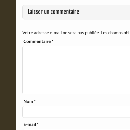
o
r
Laisser un commentaire
k
i
e
n
d
Votre adresse e-mail ne sera pas publiée.
Les champs obl
l
y
Commentaire
*
Nom
*
E-mail
*