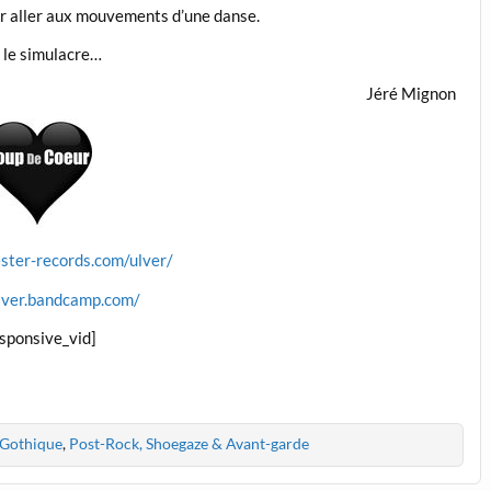
er aller aux mouvements d’une danse.
te le simulacre…
Jéré Mignon
ster-records.com/ulver/
ulver.bandcamp.com/
esponsive_vid]
, Gothique
,
Post-Rock, Shoegaze & Avant-garde