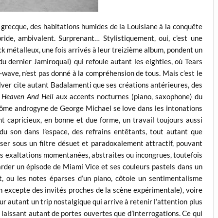
grecque, des habitations humides de la Louisiane à la conquête
ide, ambivalent. Surprenant… Stylistiquement, oui, c’est une
 métalleux, une fois arrivés à leur treizième album, pondent un
u dernier Jamiroquai) qui refoule autant les eighties, où Tears
-wave, n’est pas donné à la compréhension de tous. Mais c’est le
 Ulver cite autant Badalamenti que ses créations antérieures, des
 Heaven And Hell
aux accents nocturnes (piano, saxophone) du
antôme androgyne de George Michael se love dans les intonations
 capricieux, en bonne et due forme, un travail toujours aussi
 du son dans l’espace, des refrains entêtants, tout autant que
ser sous un filtre désuet et paradoxalement attractif, pouvant
Des exaltations momentanées, abstraites ou incongrues, toutefois
garder un épisode de Miami Vice et ses couleurs pastels dans un
, ou les notes éparses d’un piano, côtoie un sentimentalisme
on excepte des invités proches de la scène expérimentale), voire
ur autant un trip nostalgique qui arrive à retenir l’attention plus
as, laissant autant de portes ouvertes que d’interrogations. Ce qui