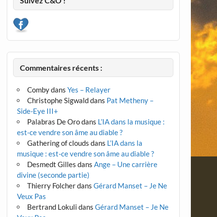
Suivez C&O !
Commentaires récents :
Comby
dans
Yes – Relayer
Christophe Sigwald
dans
Pat Metheny –
Side-Eye III+
Palabras De Oro
dans
L’IA dans la musique :
est-ce vendre son âme au diable ?
Gathering of clouds
dans
L’IA dans la
musique : est-ce vendre son âme au diable ?
Desmedt Gilles
dans
Ange – Une carrière
divine (seconde partie)
Thierry Folcher
dans
Gérard Manset – Je Ne
Veux Pas
Bertrand Lokuli
dans
Gérard Manset – Je Ne