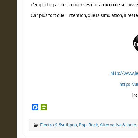
n’empêche pas de secouer ses cheveux ou de se laiss
Car plus fort que l’intention, que la simulation, il res
http://www.je
https://
[r
F
P
a
r
c
i
Electro & Synthpop
,
Pop, Rock, Alternative & Indie
e
n
b
t
o
F