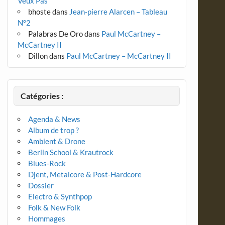
Veux Pas
bhoste
dans
Jean-pierre Alarcen – Tableau
N°2
Palabras De Oro
dans
Paul McCartney –
McCartney II
Dillon
dans
Paul McCartney – McCartney II
Catégories :
Agenda & News
Album de trop ?
Ambient & Drone
Berlin School & Krautrock
Blues-Rock
Djent, Metalcore & Post-Hardcore
Dossier
Electro & Synthpop
Folk & New Folk
Hommages