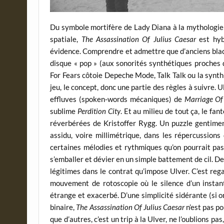
Du symbole mortifère de Lady Diana à la mythologie 
spatiale,
The Assassination Of Julius Caesar
est hybr
évidence. Comprendre et admettre que d’anciens black
disque « pop » (aux sonorités synthétiques proches d
For Fears côtoie Depeche Mode, Talk Talk ou la synth
jeu, le concept, donc une partie des règles à suivre.
effluves (spoken-words mécaniques) de
Marriage Of
sublime
Perdition City
. Et au milieu de tout ça, le f
réverbérées de Kristoffer Rygg. Un puzzle gentiment
assidu, voire millimétrique, dans les répercussions
certaines mélodies et rythmiques qu’on pourrait pas
s’emballer et dévier en un simple battement de cil. 
légitimes dans le contrat qu’impose Ulver. C’est re
mouvement de rotoscopie où le silence d’un instant
étrange et exacerbé. D’une simplicité sidérante (si 
binaire,
The Assassination Of Julius Caesar
n’est pas po
que d’autres, c’est un trip à la Ulver, ne l’oublions p