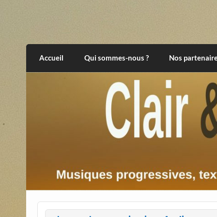
Skip
to
content
Clair et Obscur
musiques progressives, électroniques, expér
Accueil
Qui sommes-nous ?
Nos partenair