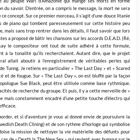
nce au peuple Wari d’Amazonie qui mange ses morts en forme
 du savoir. D’entrée, on a compris le message, la mort ne sera
 ce concept. Sur ce premier morceau, il s’agit d’une douce litanie
ds de piano qui tombent paresseusement sur cette histoire peu
 mais sans trop rentrer dans les détails, il faut savoir que lors
tes a proposé de bâtir les chansons sur les accords D.E.A.D. (Ré,
say le compositeur ont tout de suite adhéré à cette formule,
à la tonalité qu’ils recherchaient. Autant dire, que le projet
al allait aboutir à l’enregistrement de véritables perles qui
de Tunng. Je retiens en particulier « The Last Day » et « Scared
é et de fougue. Sur « The Last Day », on est bluffé par la façon
thropologue Sue Black, peut être utilisée comme base rythmique.
cités de recherche du groupe. Et puis, il y a cette merveille de «
ue mais constamment encadré d’une petite touche d’électro qui
efficace.
border, et si d’aventure je vous ai donné envie de poursuivre la
Swedish Death Clining) et de son rythme d’horloge qui symbolise
doise la mission de nettoyer la vie matérielle des défunts pour
le cas de « Death Is The New Sex » qui revient avec humour sur le