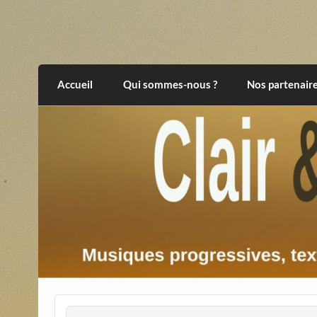
Skip
to
content
Clair et Obscur
musiques progressives, électroniques, expér
Accueil
Qui sommes-nous ?
Nos partenair