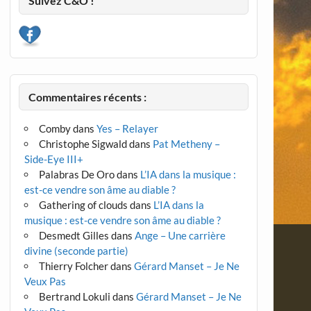
Suivez C&O !
Commentaires récents :
Comby
dans
Yes – Relayer
Christophe Sigwald
dans
Pat Metheny –
Side-Eye III+
Palabras De Oro
dans
L’IA dans la musique :
est-ce vendre son âme au diable ?
Gathering of clouds
dans
L’IA dans la
musique : est-ce vendre son âme au diable ?
Desmedt Gilles
dans
Ange – Une carrière
divine (seconde partie)
Thierry Folcher
dans
Gérard Manset – Je Ne
Veux Pas
Bertrand Lokuli
dans
Gérard Manset – Je Ne