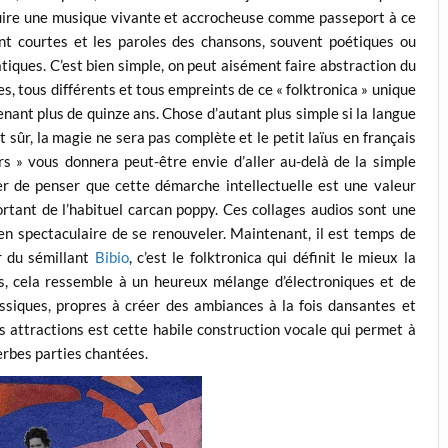
duire une musique vivante et accrocheuse comme passeport à ce
t courtes et les paroles des chansons, souvent poétiques ou
tiques. C’est bien simple, on peut aisément faire abstraction du
s, tous différents et tous empreints de ce « folktronica » unique
nant plus de quinze ans. Chose d’autant plus simple si la langue
sûr, la magie ne sera pas complète et le petit laïus en français
rs » vous donnera peut-être envie d’aller au-delà de la simple
er de penser que cette démarche intellectuelle est une valeur
ortant de l’habituel carcan poppy. Ces collages audios sont une
yen spectaculaire de se renouveler. Maintenant, il est temps de
r du sémillant
Bibio
, c’est le folktronica qui définit le mieux la
s, cela ressemble à un heureux mélange d’électroniques et de
ssiques, propres à créer des ambiances à la fois dansantes et
es attractions est cette habile construction vocale qui permet à
erbes parties chantées.