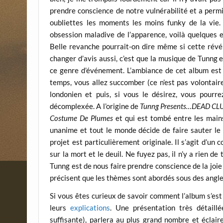
prendre conscience de notre vulnérabilité et a permi
oubliettes les moments les moins funky de la vie.
obsession maladive de l’apparence, voilà quelques 
Belle revanche pourrait-on dire même si cette révé
changer d’avis aussi, c’est que la musique de Tunng es
ce genre d’événement. L’ambiance de cet album est 
temps, vous allez succomber (ce n’est pas volontair
londonien et puis, si vous le désirez, vous pourr
décomplexée. A l’origine de
Tunng Presents…DEAD CL
Costume De Plumes
et qui est tombé entre les main
unanime et tout le monde décide de faire sauter le 
projet est particulièrement originale. Il s’agit d’u
sur la mort et le deuil. Ne fuyez pas, il n’y a rien d
Tunng est de nous faire prendre conscience de la joie
précisent que les thèmes sont abordés sous des angles 
Si vous êtes curieux de savoir comment l’album s’est f
leurs
explications
. Une présentation très détaill
suffisante), parlera au plus grand nombre et éclaire