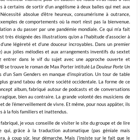
s à certains de sortir d’un angélisme à deux balles qui met aux
 Nécessité absolue d’être heureux, consumérisme à outrance,
exemples de comportements où la mort n’est pas la bienvenue.
lation a du passer par une pandémie mondiale. Ce qui m’a fait
t très éloignée des illustrations qu’on a l’habitude d’associer à
d’une légèreté et d’une douceur incroyables. Dans un premier
e) aux jolies mélodies et aux arrangements inventifs du sextet
ez entrer dans le vif du sujet avec une approche ouverte et
UB
se trouve le roman de Max Porter intitulé
La Douleur Porte Un
s d’un Sam Genders en manque d’inspiration. Un tour de table
plus grand tabou de notre société occidentale. La forme de ce
n concept album, fabriqué autour de podcasts et de conversations
e tragique, bien au contraire. La grande volonté des musiciens de
 et de l’émerveillement de vivre. Et même, pour nous appâter, ils
à la fois familiers et inattendus.
abriqué, je vous conseille de visiter le site du groupe et de lire
ée qui, grâce à la traduction automatique (pas géniale mais
ra, à coup sûr, leur démarche. Mais j’insiste sur le fait que le