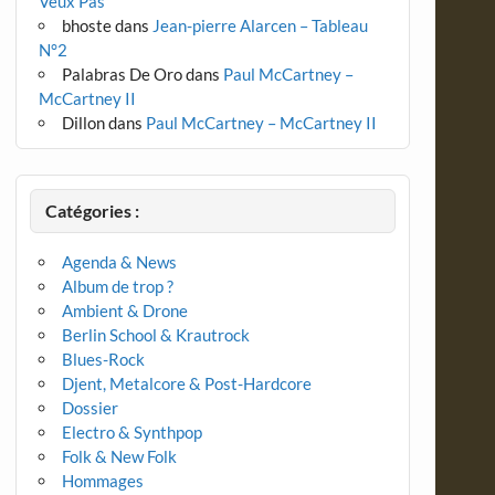
Veux Pas
bhoste
dans
Jean-pierre Alarcen – Tableau
N°2
Palabras De Oro
dans
Paul McCartney –
McCartney II
Dillon
dans
Paul McCartney – McCartney II
Catégories :
Agenda & News
Album de trop ?
Ambient & Drone
Berlin School & Krautrock
Blues-Rock
Djent, Metalcore & Post-Hardcore
Dossier
Electro & Synthpop
Folk & New Folk
Hommages