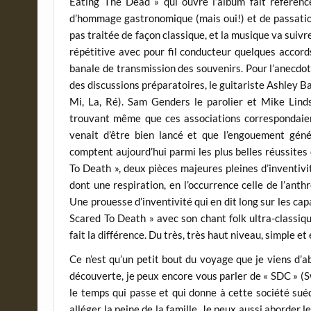
Eating The Dead » qui ouvre l’album fait référe
d’hommage gastronomique (mais oui!) et de passation
pas traitée de façon classique, et la musique va suivre
répétitive avec pour fil conducteur quelques accor
banale de transmission des souvenirs. Pour l’anecdote,
des discussions préparatoires, le guitariste Ashley Ba
Mi, La, Ré). Sam Genders le parolier et Mike Lind
trouvant même que ces associations correspondaient 
venait d’être bien lancé et que l’engouement génér
comptent aujourd’hui parmi les plus belles réussites 
To Death », deux pièces majeures pleines d’inventivit
dont une respiration, en l’occurrence celle de l’an
Une prouesse d’inventivité qui en dit long sur les capa
Scared To Death » avec son chant folk ultra-classiq
fait la différence. Du très, très haut niveau, simple et 
Ce n’est qu’un petit bout du voyage que je viens d’a
découverte, je peux encore vous parler de « SDC » (
le temps qui passe et qui donne à cette société sué
alléger la peine de la famille. Je peux aussi aborder 