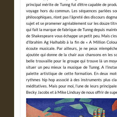
principal mérite de Tunng fut d’être capable de pro
voyage hors du commun. Les séquences parlées son
philosophiques, n’ont pas l’âpreté des discours dogma
sujet et se promener agréablement sur les douze titre
qui fait la marque de fabrique de Tunng depuis mainte
de Shakespeare vous échappe un petit peu. Mais c’est 
d’Ibrahim Ag Halhabib à la fin de « A Million Colou
écoute musicale. Par ailleurs, je ne peux m’empêch
ajoutée qui donne de la chair aux chansons en les s
belle trouvaille pour le groupe qui trouve là un mo
situer un peu mieux la musique de Tunng. A l’insta
palette artistique de cette formation. En deux mot
rythmes hip hop associé à des instruments plus cla
méditatives. Mais pour moi, l’une de leurs principal
Becky Jacobs et à Mike Lindsay de nous offrir de sup