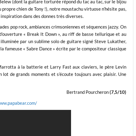
elew (dont la guitare torturée répond du tac au tac, sur le bijou
ropre chien de Tony !), notre moustachu virtuose n’hésite pas,
n inspiration dans des donnes très diverses.
llades pop rock, ambiances crimsoniennes et séquences jazzy. On
d’ouverture « Break It Down », au riff de basse tellurique et au
, illuminée par un sublime solo de guitare signé Steve Lukather,
e la fameuse « Sabre Dance » écrite par le compositeur classique
rrotta à la batterie et Larry Fast aux claviers, le père Levin
n lot de grands moments et s’écoute toujours avec plaisir. Une
Bertrand Pourcheron
(7,5/10)
www.papabear.com/