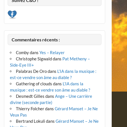
Suivez C&O !
Commentaires récents :
Comby
dans
Yes – Relayer
Christophe Sigwald
dans
Pat Metheny –
Side-Eye III+
Palabras De Oro
dans
L’IA dans la musique :
est-ce vendre son âme au diable ?
Gathering of clouds
dans
L’IA dans la
musique : est-ce vendre son âme au diable ?
Desmedt Gilles
dans
Ange – Une carrière
divine (seconde partie)
Thierry Folcher
dans
Gérard Manset – Je Ne
Veux Pas
Bertrand Lokuli
dans
Gérard Manset – Je Ne