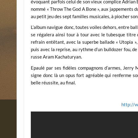
évoquant parfois celui de son vieux complice Adrian B
nommé « Throw The God A Bone », aux jappements du p
au petit jeu des sept familles musicales, à piocher so
L’album navigue donc, toutes voiles dehors, entre ba
se régalera ainsi tour à tour avec le tubesque titre 
refrain entêtant, avec la superbe ballade « Utopia »
puis avec la reprise, au rythme d’un bulldozer fou, d
russe Aram Kachaturyan.
Epaulé par ses fidèles compagnons d’armes, Jerry Ma
signe donc là un opus fort agréable qui renferme so
belle réussite, au final.
http://