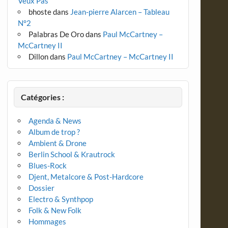
Veux Pas
bhoste
dans
Jean-pierre Alarcen – Tableau
N°2
Palabras De Oro
dans
Paul McCartney –
McCartney II
Dillon
dans
Paul McCartney – McCartney II
Catégories :
Agenda & News
Album de trop ?
Ambient & Drone
Berlin School & Krautrock
Blues-Rock
Djent, Metalcore & Post-Hardcore
Dossier
Electro & Synthpop
Folk & New Folk
Hommages