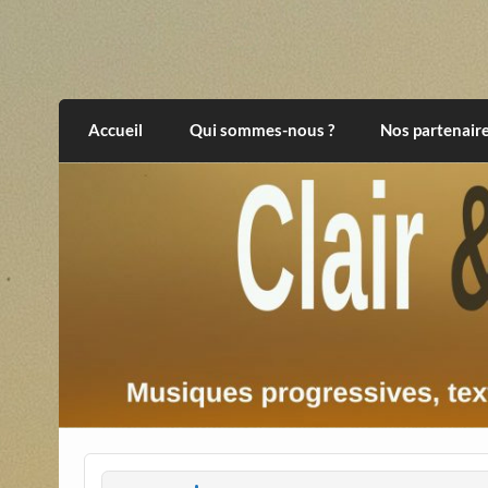
Skip
to
content
Clair et Obscur
musiques progressives, électroniques, expér
Accueil
Qui sommes-nous ?
Nos partenair