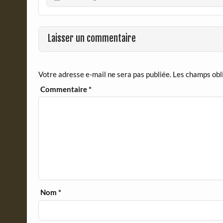
b
t
o
F
o
r
Laisser un commentaire
k
i
e
n
d
Votre adresse e-mail ne sera pas publiée.
Les champs obl
l
y
Commentaire
*
Nom
*