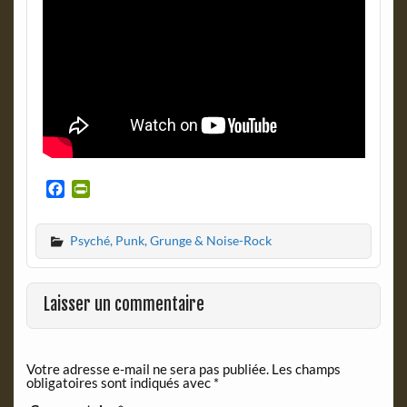
F
P
a
r
c
i
Psyché, Punk, Grunge & Noise-Rock
e
n
b
t
o
F
o
r
Laisser un commentaire
k
i
e
n
Votre adresse e-mail ne sera pas publiée.
Les champs
d
obligatoires sont indiqués avec
*
l
y