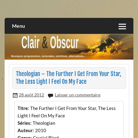
Skip
to
musiques progressives, électroniques, expérimentales,
Clair et Obscur
content
extrêmes, alternatives, texturales
Menu
Theologian – The Further I Get From Your Star,
The Less Light I Feel On My Face
28 août 2012
Laisser un commentaire
Titre:
The Further I Get From Your Star, The Less
Light I Feel On My Face
Séries:
Theologian
Auteur:
2010
Genre:
Crucial Blast