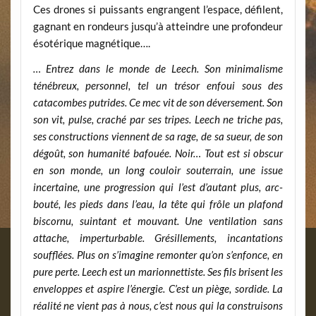
Ces drones si puissants engrangent l’espace, défilent,
gagnant en rondeurs jusqu’à atteindre une profondeur
ésotérique magnétique….
… Entrez dans le monde de Leech. Son minimalisme
ténébreux, personnel, tel un trésor enfoui sous des
catacombes putrides. Ce mec vit de son déversement. Son
son vit, pulse, craché par ses tripes. Leech ne triche pas,
ses constructions viennent de sa rage, de sa sueur, de son
dégoût, son humanité bafouée. Noir… Tout est si obscur
en son monde, un long couloir souterrain, une issue
incertaine, une progression qui l’est d’autant plus, arc-
bouté, les pieds dans l’eau, la tête qui frôle un plafond
biscornu, suintant et mouvant. Une ventilation sans
attache, imperturbable. Grésillements, incantations
soufflées. Plus on s’imagine remonter qu’on s’enfonce, en
pure perte. Leech est un marionnettiste. Ses fils brisent les
enveloppes et aspire l’énergie. C’est un piège, sordide. La
réalité ne vient pas à nous, c’est nous qui la construisons