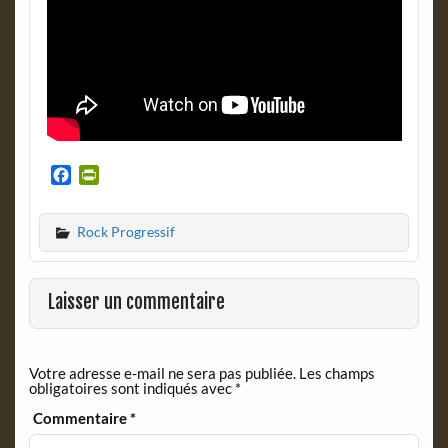
F
P
a
r
c
i
Rock Progressif
e
n
b
t
o
F
o
r
Laisser un commentaire
k
i
e
n
Votre adresse e-mail ne sera pas publiée.
Les champs
d
obligatoires sont indiqués avec
*
l
y
Commentaire
*