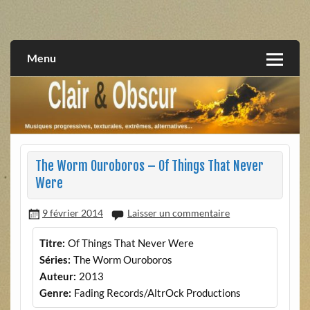
Skip
to
musiques progressives, électroniques, expérimentales,
Clair et Obscur
content
extrêmes, alternatives, texturales
Menu
The Worm Ouroboros – Of Things That Never
Were
9 février 2014
Laisser un commentaire
Titre:
Of Things That Never Were
Séries:
The Worm Ouroboros
Auteur:
2013
Genre:
Fading Records/AltrOck Productions