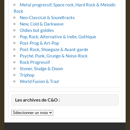
Metal progressif, Space rock, Hard Rock & Melodic
Rock
Neo-Classical & Soundtracks
New, Cold & Darkwave
Oldies but goldies
Pop, Rock, Alternative & Indie, Gothique
Post-Prog & Art-Pop
Post-Rock, Shoegaze & Avant-garde
Psyché, Punk, Grunge & Noise-Rock
Rock Progressif
Stoner, Sludge & Doom
Triphop
World Fusion & Trad
Les archives de C&O :
Les
archives
de
C&O
: