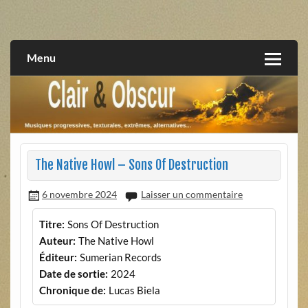
Skip
to
musiques progressives, électroniques, expérimentales,
Clair et Obscur
content
extrêmes, alternatives, texturales
Menu
The Native Howl – Sons Of Destruction
6 novembre 2024
Laisser un commentaire
Titre:
Sons Of Destruction
Auteur:
The Native Howl
Éditeur:
Sumerian Records
Date de sortie:
2024
Chronique de:
Lucas Biela