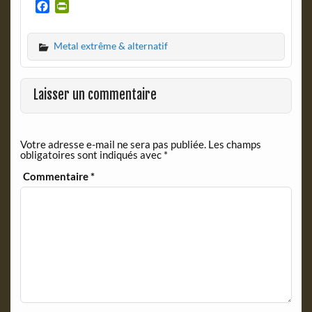
F
P
a
r
c
i
Metal extrême & alternatif
e
n
b
t
o
F
o
r
Laisser un commentaire
k
i
e
n
Votre adresse e-mail ne sera pas publiée.
Les champs
d
obligatoires sont indiqués avec
*
l
y
Commentaire
*