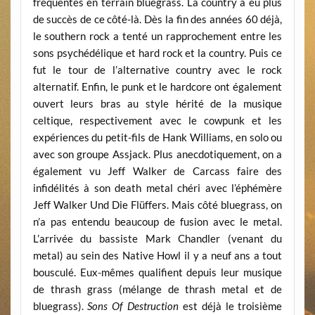
fréquentes en terrain bluegrass. La country a eu plus
de succès de ce côté-là. Dès la fin des années 60 déjà,
le southern rock a tenté un rapprochement entre les
sons psychédélique et hard rock et la country. Puis ce
fut le tour de l’alternative country avec le rock
alternatif. Enfin, le punk et le hardcore ont également
ouvert leurs bras au style hérité de la musique
celtique, respectivement avec le cowpunk et les
expériences du petit-fils de Hank Williams, en solo ou
avec son groupe Assjack. Plus anecdotiquement, on a
également vu Jeff Walker de Carcass faire des
infidélités à son death metal chéri avec l’éphémère
Jeff Walker Und Die Flüffers. Mais côté bluegrass, on
n’a pas entendu beaucoup de fusion avec le metal.
L’arrivée du bassiste Mark Chandler (venant du
metal) au sein des Native Howl il y a neuf ans a tout
bousculé. Eux-mêmes qualifient depuis leur musique
de thrash grass (mélange de thrash metal et de
bluegrass).
Sons Of Destruction
est déjà le troisième