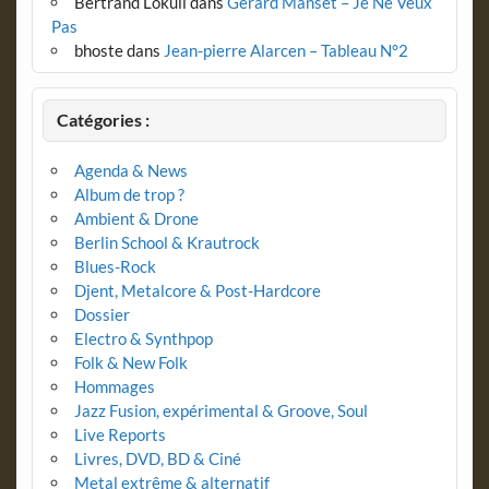
Bertrand Lokuli
dans
Gérard Manset – Je Ne Veux
Pas
bhoste
dans
Jean-pierre Alarcen – Tableau N°2
Catégories :
Agenda & News
Album de trop ?
Ambient & Drone
Berlin School & Krautrock
Blues-Rock
Djent, Metalcore & Post-Hardcore
Dossier
Electro & Synthpop
Folk & New Folk
Hommages
Jazz Fusion, expérimental & Groove, Soul
Live Reports
Livres, DVD, BD & Ciné
Metal extrême & alternatif