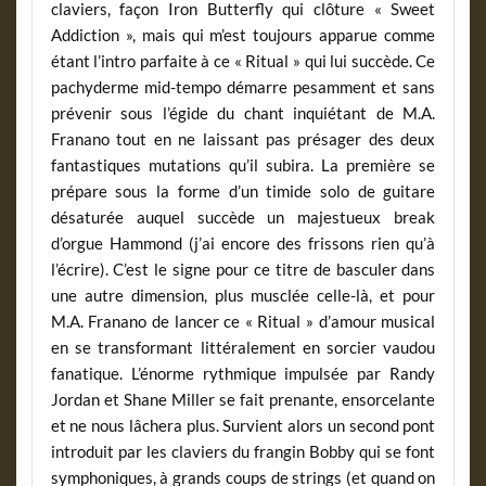
claviers, façon Iron Butterfly qui clôture « Sweet
Addiction », mais qui m’est toujours apparue comme
étant l’intro parfaite à ce « Ritual » qui lui succède. Ce
pachyderme mid-tempo démarre pesamment et sans
prévenir sous l’égide du chant inquiétant de M.A.
Franano tout en ne laissant pas présager des deux
fantastiques mutations qu’il subira. La première se
prépare sous la forme d’un timide solo de guitare
désaturée auquel succède un majestueux break
d’orgue Hammond (j’ai encore des frissons rien qu’à
l’écrire). C’est le signe pour ce titre de basculer dans
une autre dimension, plus musclée celle-là, et pour
M.A. Franano de lancer ce « Ritual » d’amour musical
en se transformant littéralement en sorcier vaudou
fanatique. L’énorme rythmique impulsée par Randy
Jordan et Shane Miller se fait prenante, ensorcelante
et ne nous lâchera plus. Survient alors un second pont
introduit par les claviers du frangin Bobby qui se font
symphoniques, à grands coups de strings (et quand on