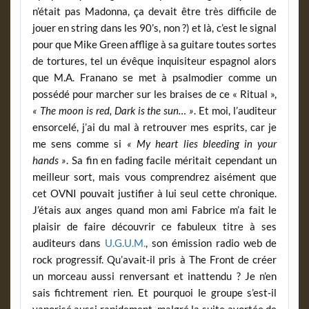
n’était pas Madonna, ça devait être très difficile de
jouer en string dans les 90’s, non ?) et là, c’est le signal
pour que Mike Green afflige à sa guitare toutes sortes
de tortures, tel un évêque inquisiteur espagnol alors
que M.A. Franano se met à psalmodier comme un
possédé pour marcher sur les braises de ce « Ritual »,
« The moon is red, Dark is the sun… »
. Et moi, l’auditeur
ensorcelé, j’ai du mal à retrouver mes esprits, car je
me sens comme si
« My heart lies bleeding in your
hands »
. Sa fin en fading facile méritait cependant un
meilleur sort, mais vous comprendrez aisément que
cet OVNI pouvait justifier à lui seul cette chronique.
J’étais aux anges quand mon ami Fabrice m’a fait le
plaisir de faire découvrir ce fabuleux titre à ses
auditeurs dans
U.G.U.M.
, son émission radio web de
rock progressif. Qu’avait-il pris à The Front de créer
un morceau aussi renversant et inattendu ? Je n’en
sais fichtrement rien. Et pourquoi le groupe s’est-il
vaporisé aussi rapidement, malgré la suite avortée de