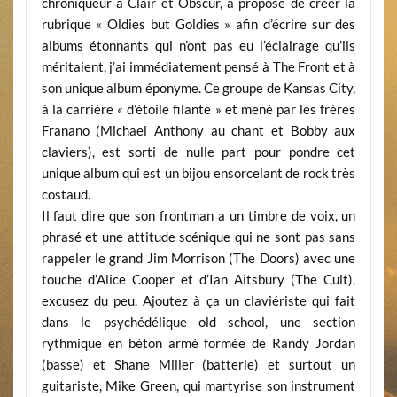
chroniqueur à Clair et Obscur, a proposé de créer la
rubrique « Oldies but Goldies » afin d’écrire sur des
albums étonnants qui n’ont pas eu l’éclairage qu’ils
méritaient, j’ai immédiatement pensé à The Front et à
son unique album éponyme. Ce groupe de Kansas City,
à la carrière « d’étoile filante » et mené par les frères
Franano (Michael Anthony au chant et Bobby aux
claviers), est sorti de nulle part pour pondre cet
unique album qui est un bijou ensorcelant de rock très
costaud.
Il faut dire que son frontman a un timbre de voix, un
phrasé et une attitude scénique qui ne sont pas sans
rappeler le grand Jim Morrison (The Doors) avec une
touche d’Alice Cooper et d’Ian Aitsbury (The Cult),
excusez du peu. Ajoutez à ça un claviériste qui fait
dans le psychédélique old school, une section
rythmique en béton armé formée de Randy Jordan
(basse) et Shane Miller (batterie) et surtout un
guitariste, Mike Green, qui martyrise son instrument