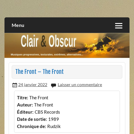
Skip
to
musiques progressives, électroniques, expérimentales,
Clair et Obscur
content
extrêmes, alternatives, texturales
Menu
The Front – The Front
24 janvier 2022
Laisser un commentaire
Titre:
The Front
Auteur:
The Front
Éditeur:
CBS Records
Date de sortie:
1989
Chronique de:
Rudzik