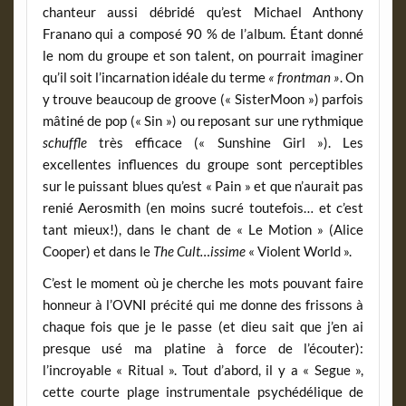
chanteur aussi débridé qu’est Michael Anthony
Franano qui a composé 90 % de l’album. Étant donné
le nom du groupe et son talent, on pourrait imaginer
qu’il soit l’incarnation idéale du terme
« frontman »
. On
y trouve beaucoup de groove (« SisterMoon ») parfois
mâtiné de pop (« Sin ») ou reposant sur une rythmique
schuffle
très efficace (« Sunshine Girl »). Les
excellentes influences du groupe sont perceptibles
sur le puissant blues qu’est « Pain » et que n’aurait pas
renié Aerosmith (en moins sucré toutefois… et c’est
tant mieux!), dans le chant de « Le Motion » (Alice
Cooper) et dans le
The Cult…issime
« Violent World ».
C’est le moment où je cherche les mots pouvant faire
honneur à l’OVNI précité qui me donne des frissons à
chaque fois que je le passe (et dieu sait que j’en ai
presque usé ma platine à force de l’écouter):
l’incroyable « Ritual ». Tout d’abord, il y a « Segue »,
cette courte plage instrumentale psychédélique de