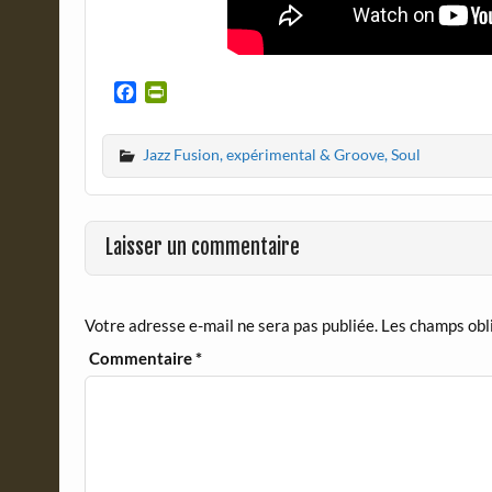
F
P
a
r
c
i
Jazz Fusion, expérimental & Groove, Soul
e
n
b
t
o
F
o
r
Laisser un commentaire
k
i
e
n
d
Votre adresse e-mail ne sera pas publiée.
Les champs obl
l
y
Commentaire
*