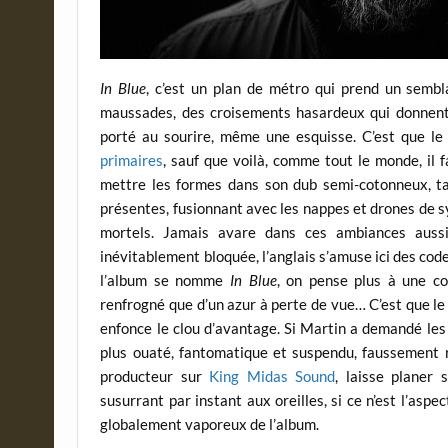
In Blue
, c’est un plan de métro qui prend un sembla
maussades, des croisements hasardeux qui donnent
porté au sourire, même une esquisse. C’est que 
primaires
, sauf que voilà, comme tout le monde, il 
mettre les formes dans son dub semi-cotonneux, ta
présentes, fusionnant avec les nappes et drones de sy
mortels. Jamais avare dans ces ambiances aussi 
inévitablement bloquée, l’anglais s’amuse ici des code
l’album se nomme
In Blue
, on pense plus à une co
renfrogné que d’un azur à perte de vue… C’est que le
enfonce le clou d’avantage. Si Martin a demandé les 
plus ouaté, fantomatique et suspendu, faussement ra
producteur sur
King Midas Sound
, laisse planer
susurrant par instant aux oreilles, si ce n’est l’aspe
globalement vaporeux de l’album.