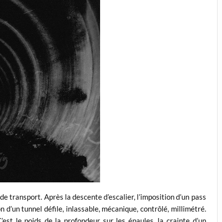
de transport. Après la descente d’escalier, l’imposition d’un pass
n d’un tunnel défile, inlassable, mécanique, contrôlé, millimétré.
st le poids de la profondeur sur les épaules, la crainte d’un