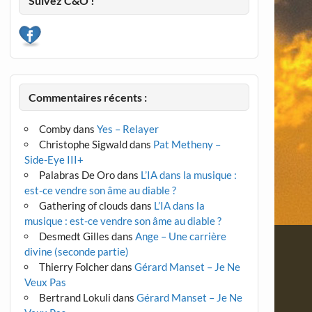
Suivez C&O !
Commentaires récents :
Comby
dans
Yes – Relayer
Christophe Sigwald
dans
Pat Metheny –
Side-Eye III+
Palabras De Oro
dans
L’IA dans la musique :
est-ce vendre son âme au diable ?
Gathering of clouds
dans
L’IA dans la
musique : est-ce vendre son âme au diable ?
Desmedt Gilles
dans
Ange – Une carrière
divine (seconde partie)
Thierry Folcher
dans
Gérard Manset – Je Ne
Veux Pas
Bertrand Lokuli
dans
Gérard Manset – Je Ne