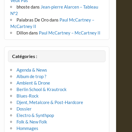
Veux Pas
bhoste
dans
Jean-pierre Alarcen – Tableau
N°2
Palabras De Oro
dans
Paul McCartney –
McCartney II
Dillon
dans
Paul McCartney – McCartney II
Catégories :
Agenda & News
Album de trop ?
Ambient & Drone
Berlin School & Krautrock
Blues-Rock
Djent, Metalcore & Post-Hardcore
Dossier
Electro & Synthpop
Folk & New Folk
Hommages