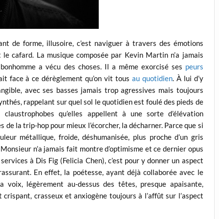
nt de forme, illusoire, c’est naviguer à travers des émotions
 le cafard. La musique composée par Kevin Martin n’a jamais
le bonhomme a vécu des choses. Il a même exorcisé ses
peurs
fait face à ce dérèglement qu’on vit tous
au quotidien
. À lui d’y
ngible, avec ses basses jamais trop agressives mais toujours
nthés, rappelant sur quel sol le quotidien est foulé des pieds de
claustrophobes qu’elles appellent à une sorte d’élévation
s de la trip-hop pour mieux l’écorcher, la décharner. Parce que si
uleur métallique, froide, déshumanisée, plus proche d’un gris
 Monsieur n’a jamais fait montre d’optimisme et ce dernier opus
services à Dis Fig (Felicia Chen), c’est pour y donner un aspect
ssurant. En effet, la poétesse, ayant déjà collaborée avec le
 sa voix, légèrement au-dessus des têtes, presque apaisante,
ct crispant, crasseux et anxiogène toujours à l’affût sur l’aspect