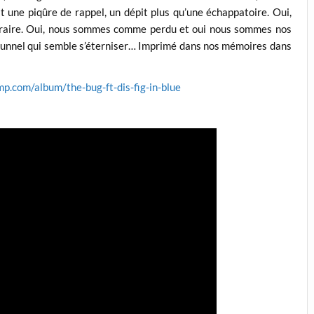
t une piqûre de rappel, un dépit plus qu’une échappatoire. Oui,
xtraire. Oui, nous sommes comme perdu et oui nous sommes nos
e tunnel qui semble s’éterniser… Imprimé dans nos mémoires dans
p.com/album/the-bug-ft-dis-fig-in-blue