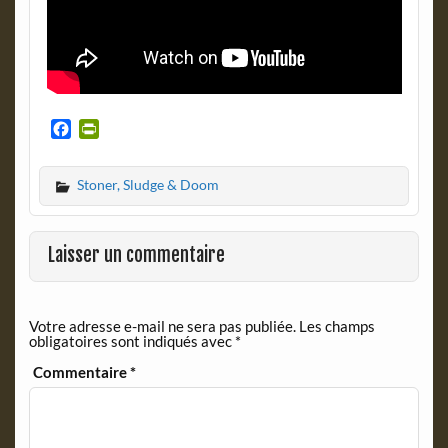
F
P
a
r
c
i
Stoner, Sludge & Doom
e
n
b
t
o
F
o
r
Laisser un commentaire
k
i
e
n
Votre adresse e-mail ne sera pas publiée.
Les champs
d
obligatoires sont indiqués avec
*
l
y
Commentaire
*