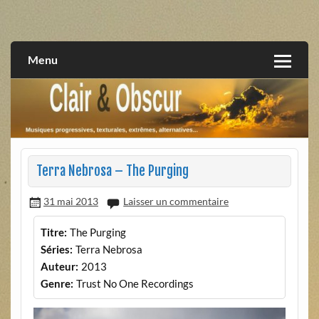
Skip
to
musiques progressives, électroniques, expérimentales,
Clair et Obscur
content
extrêmes, alternatives, texturales
Menu
Terra Nebrosa – The Purging
31 mai 2013
Laisser un commentaire
Titre:
The Purging
Séries:
Terra Nebrosa
Auteur:
2013
Genre:
Trust No One Recordings