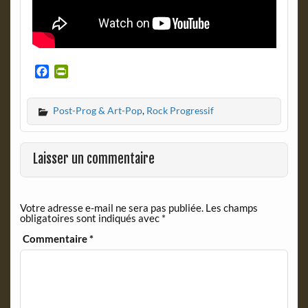
F
P
a
r
c
i
Post-Prog & Art-Pop
,
Rock Progressif
e
n
b
t
o
F
o
r
Laisser un commentaire
k
i
e
n
Votre adresse e-mail ne sera pas publiée.
Les champs
d
obligatoires sont indiqués avec
*
l
y
Commentaire
*