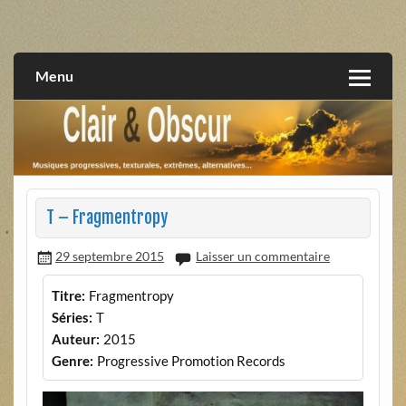
Skip
to
musiques progressives, électroniques, expérimentales,
Clair et Obscur
content
extrêmes, alternatives, texturales
Menu
T – Fragmentropy
29 septembre 2015
Laisser un commentaire
Titre:
Fragmentropy
Séries:
T
Auteur:
2015
Genre:
Progressive Promotion Records