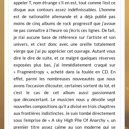
appeler T, nom étrange s’il en est, tout comme l’est ce
disque aux contours assez indéfinissables. L’homme
est de nationalité allemande et a déjà publié pas
moins de cinq albums de rock progressif que j’avoue
ne pas connaître à l’heure où j’écris ces lignes. De fait,
je n’ai aucune base de référence sur l’artiste et son
univers, et c’est donc avec une oreille totalement
vierge que j’ai pu apprécier cet ouvrage. Autant vous
dire le dire de suite, et ce malgré quelques réserves
exposées plus bas, j’ai immédiatement craqué sur
« Fragmentropy », acheté dans la foulée en CD. En
effet, parmi les nombreuses nouveautés que nous
avons l’occasion d’écouter, certaines sortent du lot, et
c’est le cas de cet album aussi passionnant
que déconcertant. Le musicien nous y dévoile sept
nouvelles compositions qu’il a divisé en trois chapitres
aux frontières indistinctes. Je suis tombé directement
sous l’emprise de « A sky High Pile Of Anarchy », un
premier titre assez calme au son moderne qui se