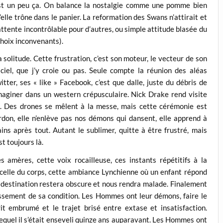
st un peu ça. On balance la nostalgie comme une pomme bien
’elle trône dans le panier. La reformation des Swans n’attirait et
attente incontrôlable pour d’autres, ou simple attitude blasée du
hoix inconvenants).
 solitude. Cette frustration, c’est son moteur, le vecteur de son
ciel, que j’y croie ou pas. Seule compte la réunion des aléas
itter, ses « like » Facebook, c’est que dalle, juste du débris de
maginer dans un western crépusculaire. Nick Drake rend visite
. Des drones se mêlent à la messe, mais cette cérémonie est
rdon, elle n’enlève pas nos démons qui dansent, elle apprend à
s après tout. Autant le sublimer, quitte à être frustré, mais
st toujours là.
 amères, cette voix rocailleuse, ces instants répétitifs à la
arcelle du corps, cette ambiance Lynchienne où un enfant répond
la destination restera obscure et nous rendra malade. Finalement
passement de sa condition. Les Hommes ont leur démons, faire le
it embrumé et le trajet brisé entre extase et insatisfaction.
lequel il s’était enseveli quinze ans auparavant. Les Hommes ont