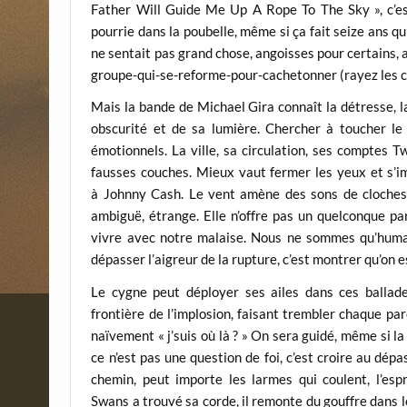
Father Will Guide Me Up A Rope To The Sky », c’e
pourrie dans la poubelle, même si ça fait seize ans qu
ne sentait pas grand chose, angoisses pour certains, 
groupe-qui-se-reforme-pour-cachetonner (rayez les c
Mais la bande de Michael Gira connaît la détresse, la
obscurité et de sa lumière. Chercher à toucher le 
émotionnels. La ville, sa circulation, ses comptes Tw
fausses couches. Mieux vaut fermer les yeux et s’i
à Johnny Cash. Le vent amène des sons de cloches
ambiguë, étrange. Elle n’offre pas un quelconque pa
vivre avec notre malaise. Nous ne sommes qu’humain
dépasser l’aigreur de la rupture, c’est montrer qu’on e
Le cygne peut déployer ses ailes dans ces ballades
frontière de l’implosion, faisant trembler chaque p
naïvement « j’suis où là ? » On sera guidé, même si 
ce n’est pas une question de foi, c’est croire au dé
chemin, peut importe les larmes qui coulent, l’espr
Swans a trouvé sa corde, il remonte du gouffre dans 