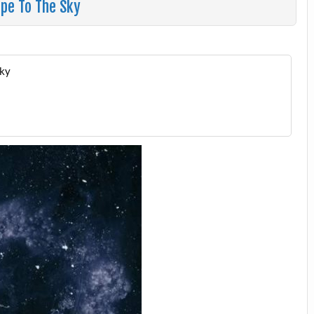
ope To The Sky
Sky