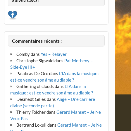
Suivez C&O !
Commentaires récents :
Comby
dans
Yes – Relayer
Christophe Sigwald
dans
Pat Metheny –
Side-Eye III+
Palabras De Oro
dans
L’IA dans la musique :
est-ce vendre son âme au diable ?
Gathering of clouds
dans
L’IA dans la
musique : est-ce vendre son âme au diable ?
Desmedt Gilles
dans
Ange – Une carrière
divine (seconde partie)
Thierry Folcher
dans
Gérard Manset – Je Ne
Veux Pas
Bertrand Lokuli
dans
Gérard Manset – Je Ne