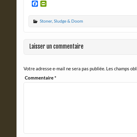
F
P
a
r
c
i
Stoner, Sludge & Doom
e
n
b
t
o
F
o
r
Laisser un commentaire
k
i
e
n
d
Votre adresse e-mail ne sera pas publiée.
Les champs obl
l
y
Commentaire
*