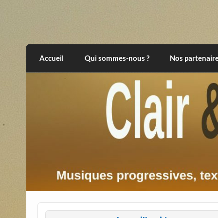
Skip
to
content
Clair et Obscur
musiques progressives, électroniques, expér
Accueil
Qui sommes-nous ?
Nos partenair