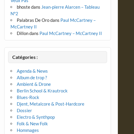
Veux Pas
bhoste
dans
Jean-pierre Alarcen – Tableau
N°2
Palabras De Oro
dans
Paul McCartney –
McCartney II
Dillon
dans
Paul McCartney – McCartney II
Catégories :
Agenda & News
Album de trop ?
Ambient & Drone
Berlin School & Krautrock
Blues-Rock
Djent, Metalcore & Post-Hardcore
Dossier
Electro & Synthpop
Folk & New Folk
Hommages