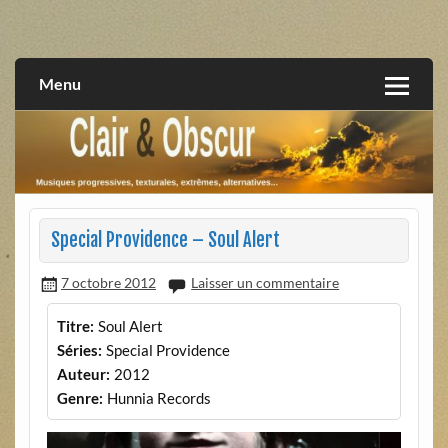
Skip
to
musiques progressives, électroniques, expérimentales,
Clair et Obscur
content
extrêmes, alternatives, texturales
Menu
Special Providence – Soul Alert
7 octobre 2012
Laisser un commentaire
Titre:
Soul Alert
Séries:
Special Providence
Auteur:
2012
Genre:
Hunnia Records