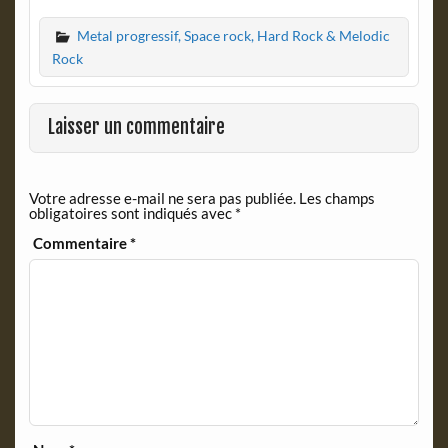
c
i
Metal progressif, Space rock, Hard Rock & Melodic
e
n
b
t
Rock
o
F
o
r
k
i
Laisser un commentaire
e
n
d
Votre adresse e-mail ne sera pas publiée.
Les champs
l
obligatoires sont indiqués avec
*
y
Commentaire
*