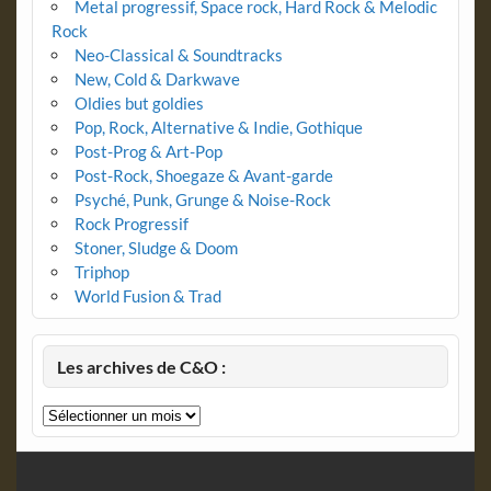
Metal progressif, Space rock, Hard Rock & Melodic
Rock
Neo-Classical & Soundtracks
New, Cold & Darkwave
Oldies but goldies
Pop, Rock, Alternative & Indie, Gothique
Post-Prog & Art-Pop
Post-Rock, Shoegaze & Avant-garde
Psyché, Punk, Grunge & Noise-Rock
Rock Progressif
Stoner, Sludge & Doom
Triphop
World Fusion & Trad
Les archives de C&O :
Les
archives
de
C&O
: