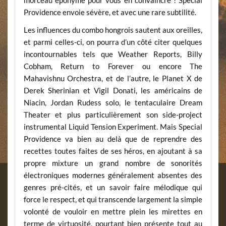
morceau éponyme pour vous en convaincre ! Special
Providence envoie sévère, et avec une rare subtilité.
Les influences du combo hongrois sautent aux oreilles,
et parmi celles-ci, on pourra d’un côté citer quelques
incontournables tels que Weather Reports, Billy
Cobham, Return to Forever ou encore The
Mahavishnu Orchestra, et de l’autre, le Planet X de
Derek Sherinian et Vigil Donati, les américains de
Niacin, Jordan Rudess solo, le tentaculaire Dream
Theater et plus particulièrement son side-project
instrumental Liquid Tension Experiment. Mais Special
Providence va bien au delà que de reprendre des
recettes toutes faites de ses héros, en ajoutant à sa
propre mixture un grand nombre de sonorités
électroniques modernes généralement absentes des
genres pré-cités, et un savoir faire mélodique qui
force le respect, et qui transcende largement la simple
volonté de vouloir en mettre plein les mirettes en
terme de virtuosité, pourtant bien présente tout au