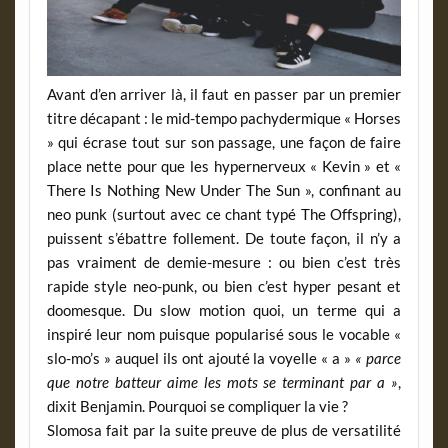
Avant d’en arriver là, il faut en passer par un premier
titre décapant : le mid-tempo pachydermique « Horses
» qui écrase tout sur son passage, une façon de faire
place nette pour que les hypernerveux « Kevin » et «
There Is Nothing New Under The Sun », confinant au
neo punk (surtout avec ce chant typé The Offspring),
puissent s’ébattre follement. De toute façon, il n’y a
pas vraiment de demie-mesure : ou bien c’est très
rapide style neo-punk, ou bien c’est hyper pesant et
doomesque. Du slow motion quoi, un terme qui a
inspiré leur nom puisque popularisé sous le vocable «
slo-mo’s » auquel ils ont ajouté la voyelle « a »
« parce
que notre batteur aime les mots se terminant par a »
,
dixit Benjamin. Pourquoi se compliquer la vie ?
Slomosa fait par la suite preuve de plus de versatilité