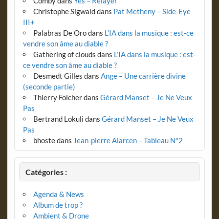
Comby
dans
Yes – Relayer
Christophe Sigwald
dans
Pat Metheny – Side-Eye
III+
Palabras De Oro
dans
L’IA dans la musique : est-ce
vendre son âme au diable ?
Gathering of clouds
dans
L’IA dans la musique : est-
ce vendre son âme au diable ?
Desmedt Gilles
dans
Ange – Une carrière divine
(seconde partie)
Thierry Folcher
dans
Gérard Manset – Je Ne Veux
Pas
Bertrand Lokuli
dans
Gérard Manset – Je Ne Veux
Pas
bhoste
dans
Jean-pierre Alarcen – Tableau N°2
Catégories :
Agenda & News
Album de trop ?
Ambient & Drone