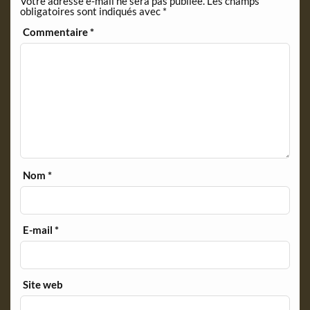
Votre adresse e-mail ne sera pas publiée.
Les champs
d
obligatoires sont indiqués avec
*
l
y
Commentaire
*
Nom
*
E-mail
*
Site web