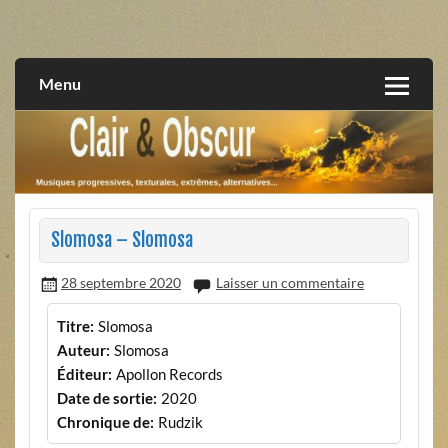
Skip
to
musiques progressives, électroniques, expérimentales,
Clair et Obscur
content
extrêmes, alternatives, texturales
Menu
Slomosa – Slomosa
28 septembre 2020
Laisser un commentaire
Titre:
Slomosa
Auteur:
Slomosa
Éditeur:
Apollon Records
Date de sortie:
2020
Chronique de:
Rudzik