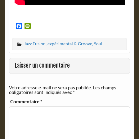
F
P
a
r
c
i
Jazz Fusion, expérimental & Groove, Soul
e
n
b
t
o
F
o
r
Laisser un commentaire
k
i
e
n
Votre adresse e-mail ne sera pas publiée.
Les champs
d
obligatoires sont indiqués avec
*
l
y
Commentaire
*