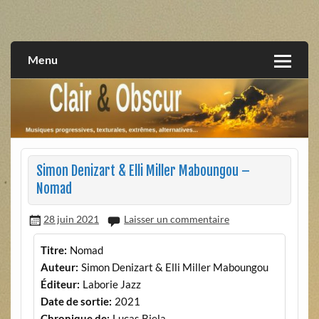
Skip
to
musiques progressives, électroniques, expérimentales,
Clair et Obscur
content
extrêmes, alternatives, texturales
Menu
Simon Denizart & Elli Miller Maboungou –
Nomad
28 juin 2021
Laisser un commentaire
Titre:
Nomad
Auteur:
Simon Denizart & Elli Miller Maboungou
Éditeur:
Laborie Jazz
Date de sortie:
2021
Chronique de:
Lucas Biela