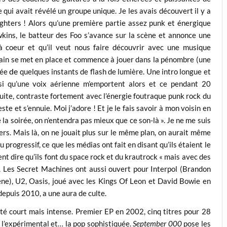
qui avait révélé un groupe unique. Je les avais découvert il y a
ghters ! Alors qu’une première partie assez punk et énergique
awkins, le batteur des Foo s’avance sur la scène et annonce une
à coeur et qu’il veut nous faire découvrir avec une musique
icain se met en place et commence à jouer dans la pénombre (une
de
pée
quelques instants de flash de lumière. Une intro longue et
si qu’une voix aérienne m’emportent alors et ce pendant 20
truite, contraste fortement avec l’énergie foutraque punk rock du
e et s’ennuie. Moi j’adore ! Et je le fais savoir à mon voisin en
e la soirée, on n’entendra pas mieux que ce son-là ». Je ne me suis
ters. Mais là, on ne jouait plus sur le même plan, on aurait même
rogressif, ce que les médias ont fait en disant qu’ils étaient le
ent dire qu’ils font du space rock et du krautrock « mais avec des
ça. Les Secret Machines ont aussi ouvert pour Interpol (Brandon
ène), U2, Oasis, joué avec les Kings Of Leon et David Bowie en
 depuis 2010, a une aura de culte.
 été court mais intense. Premier EP en 2002, cinq titres pour 28
 l’expérimental et… la pop sophistiquée.
September 000
pose les