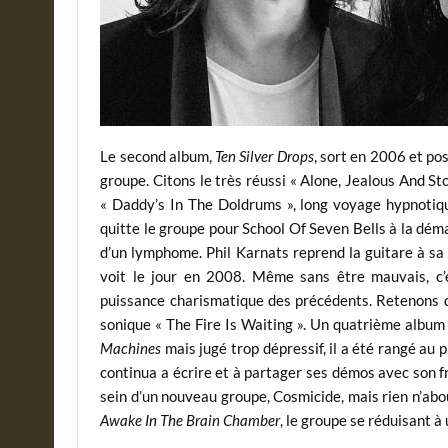
Le second album,
Ten Silver Drops
, sort en 2006 et po
groupe. Citons le très réussi « Alone, Jealous And St
« Daddy’s In The Doldrums », long voyage hypnotiqu
quitte le groupe pour School Of Seven Bells à la dé
d’un lymphome. Phil Karnats reprend la guitare à sa
voit le jour en 2008. Même sans être mauvais, c’e
puissance charismatique des précédents. Retenons 
sonique « The Fire Is Waiting ». Un quatrième album 
Machines
mais jugé trop dépressif, il a été rangé au 
continua a écrire et à partager ses démos avec son f
sein d’un nouveau groupe, Cosmicide, mais rien n’abo
Awake In The Brain Chamber
, le groupe se réduisant à 