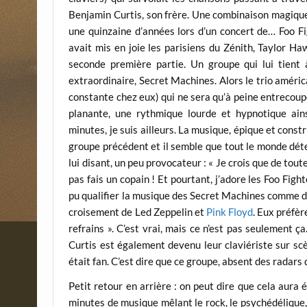
Benjamin Curtis, son frère. Une combinaison magique 
une quinzaine d’années lors d’un concert de… Foo Fi
avait mis en joie les parisiens du Zénith, Taylor H
seconde première partie. Un groupe qui lui tient 
extraordinaire, Secret Machines. Alors le trio amér
constante chez eux) qui ne sera qu’à peine entrecou
planante, une rythmique lourde et hypnotique ain
minutes, je suis ailleurs. La musique, épique et cons
groupe précédent et il semble que tout le monde détest
lui disant, un peu provocateur : « Je crois que de tout
pas fais un copain ! Et pourtant, j’adore les Foo Figh
pu qualifier la musique des Secret Machines comme du p
croisement de Led Zeppelin et
Pink Floyd
. Eux préfèr
refrains ». C’est vrai, mais ce n’est pas seulement 
Curtis est également devenu leur claviériste sur sc
était fan. C’est dire que ce groupe, absent des radars
Petit retour en arrière : on peut dire que cela aura
minutes de musique mêlant le rock, le psychédélique,