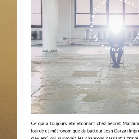
Ce qui a toujours été étonnant chez Secret Machines
lourde et métronomique du batteur Josh Garza (impres
claviers) qui survolait les chansons passant à trav