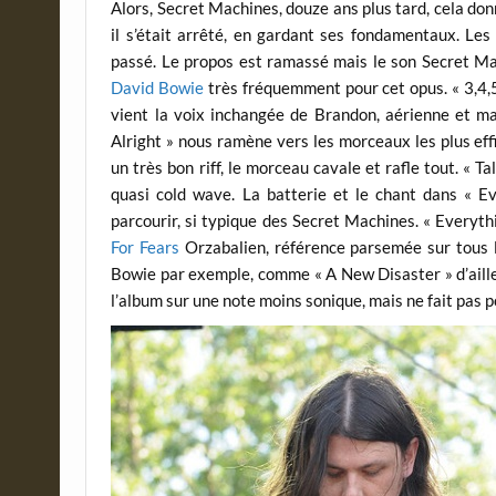
Alors, Secret Machines, douze ans plus tard, cela don
il s’était arrêté, en gardant ses fondamentaux. Les
passé. Le propos est ramassé mais le son Secret M
David Bowie
très fréquemment pour cet opus. « 3,4,5
vient la voix inchangée de Brandon, aérienne et ma
Alright » nous ramène vers les morceaux les plus ef
un très bon riff, le morceau cavale et rafle tout. « Ta
quasi cold wave. La batterie et le chant dans « E
parcourir, si typique des Secret Machines. « Everyth
For Fears
Orzabalien, référence parsemée sur tous 
Bowie par exemple, comme « A New Disaster » d’ailleu
l’album sur une note moins sonique, mais ne fait pas p