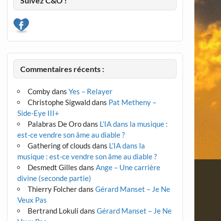
Suivez C&O !
Commentaires récents :
Comby
dans
Yes – Relayer
Christophe Sigwald
dans
Pat Metheny –
Side-Eye III+
Palabras De Oro
dans
L’IA dans la musique :
est-ce vendre son âme au diable ?
Gathering of clouds
dans
L’IA dans la
musique : est-ce vendre son âme au diable ?
Desmedt Gilles
dans
Ange – Une carrière
divine (seconde partie)
Thierry Folcher
dans
Gérard Manset – Je Ne
Veux Pas
Bertrand Lokuli
dans
Gérard Manset – Je Ne