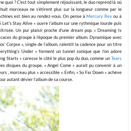
ne quoi ? C’est tout simplement réjouissant, le duo reprend là où
 huit morceaux ne s’étirent plus sur la longueur comme par le
achines est bien au rendez-vous. On pense à
Mercury Rev
ou à
 Let’s Stay Alive » ouvre l’album sur une rythmique lourde puis
îtrisée. Un pur plaisir proche d’une dream pop. « Dreaming Is
ficaces du groupe à l’époque du premier album. Dynamique avec
los’ Corpse », single de l’album, ralentit la cadence pour un titre
verything’s Under » forment un tunnel sonique que l’on adore
ing Starts » caresse le côté le plus pop du duo, comme un
Tears
les disques du groupe. « Angel Come » aurait pu convenir à un
rs , morceau plus « accessible ». Enfin, « So Far Down » achève
our autant dévier l’album de sa course.