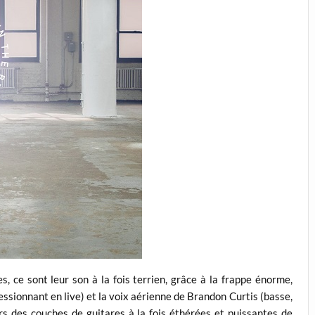
, ce sont leur son à la fois terrien, grâce à la frappe énorme,
sionnant en live) et la voix aérienne de Brandon Curtis (basse,
ers des couches de guitares à la fois éthérées et puissantes de