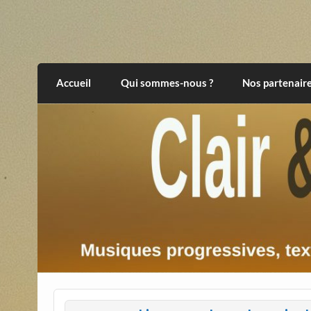
Skip
to
content
Clair et Obscur
musiques progressives, électroniques, expér
Accueil
Qui sommes-nous ?
Nos partenair