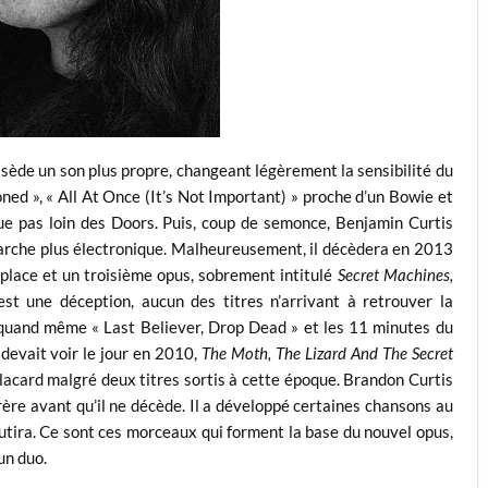
ssède un son plus propre, changeant légèrement la sensibilité du
oned », « All At Once (It’s Not Important) » proche d’un Bowie et
e pas loin des Doors. Puis, coup de semonce, Benjamin Curtis
marche plus électronique. Malheureusement, il décèdera en 2013
 place et un troisième opus, sobrement intitulé
Secret Machines,
st une déception, aucun des titres n’arrivant à retrouver la
quand même « Last Believer, Drop Dead » et les 11 minutes du
devait voir le jour en 2010,
The Moth, The Lizard And The Secret
placard malgré deux titres sortis à cette époque. Brandon Curtis
rère avant qu’il ne décède. Il a développé certaines chansons au
utira. Ce sont ces morceaux qui forment la base du nouvel opus,
un duo.