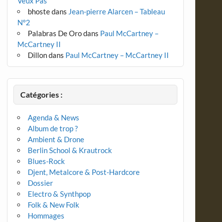
Veux Pas
bhoste
dans
Jean-pierre Alarcen – Tableau
N°2
Palabras De Oro
dans
Paul McCartney –
McCartney II
Dillon
dans
Paul McCartney – McCartney II
Catégories :
Agenda & News
Album de trop ?
Ambient & Drone
Berlin School & Krautrock
Blues-Rock
Djent, Metalcore & Post-Hardcore
Dossier
Electro & Synthpop
Folk & New Folk
Hommages