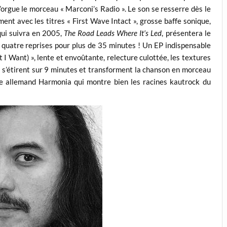
’orgue le morceau « Marconi’s Radio ». Le son se resserre dès le
nt avec les titres « First Wave Intact », grosse baffe sonique,
qui suivra en 2005,
The Road Leads Where It’s Led
, présentera le
t quatre reprises pour plus de 35 minutes ! Un EP indispensable
I Want) », lente et envoûtante, relecture culottée, les textures
 s’étirent sur 9 minutes et transforment la chanson en morceau
e allemand Harmonia qui montre bien les racines kautrock du