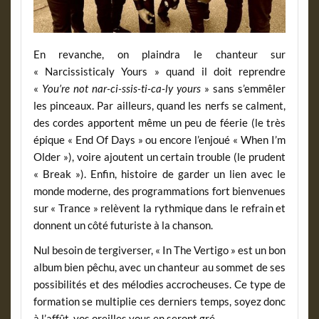
En revanche, on plaindra le chanteur sur
« Narcissisticaly Yours » quand il doit reprendre
«
You’re not nar-ci-ssis-ti-ca-ly yours
» sans s’emmêler
les pinceaux. Par ailleurs, quand les nerfs se calment,
des cordes apportent même un peu de féerie (le très
épique « End Of Days » ou encore l’enjoué « When I’m
Older »), voire ajoutent un certain trouble (le prudent
« Break »). Enfin, histoire de garder un lien avec le
monde moderne, des programmations fort bienvenues
sur « Trance » relèvent la rythmique dans le refrain et
donnent un côté futuriste à la chanson.
Nul besoin de tergiverser, « In The Vertigo » est un bon
album bien pêchu, avec un chanteur au sommet de ses
possibilités et des mélodies accrocheuses. Ce type de
formation se multiplie ces derniers temps, soyez donc
à l’affût, vos oreilles vous en seront gré.