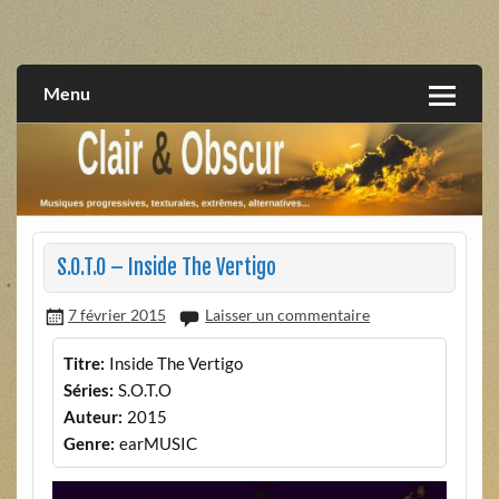
Skip
to
musiques progressives, électroniques, expérimentales,
Clair et Obscur
content
extrêmes, alternatives, texturales
Menu
S.O.T.O – Inside The Vertigo
7 février 2015
Laisser un commentaire
Titre:
Inside The Vertigo
Séries:
S.O.T.O
Auteur:
2015
Genre:
earMUSIC