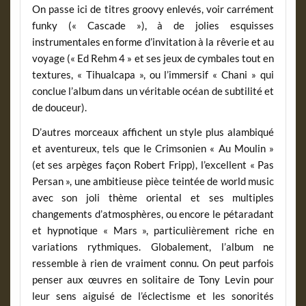
On passe ici de titres groovy enlevés, voir carrément
funky (« Cascade »), à de jolies esquisses
instrumentales en forme d’invitation à la rêverie et au
voyage (« Ed Rehm 4 » et ses jeux de cymbales tout en
textures, « Tihualcapa », ou l’immersif « Chani » qui
conclue l’album dans un véritable océan de subtilité et
de douceur).
D’autres morceaux affichent un style plus alambiqué
et aventureux, tels que le Crimsonien « Au Moulin »
(et ses arpèges façon Robert Fripp), l’excellent « Pas
Persan », une ambitieuse pièce teintée de world music
avec son joli thème oriental et ses multiples
changements d’atmosphères, ou encore le pétaradant
et hypnotique « Mars », particulièrement riche en
variations rythmiques. Globalement, l’album ne
ressemble à rien de vraiment connu. On peut parfois
penser aux œuvres en solitaire de Tony Levin pour
leur sens aiguisé de l’éclectisme et les sonorités