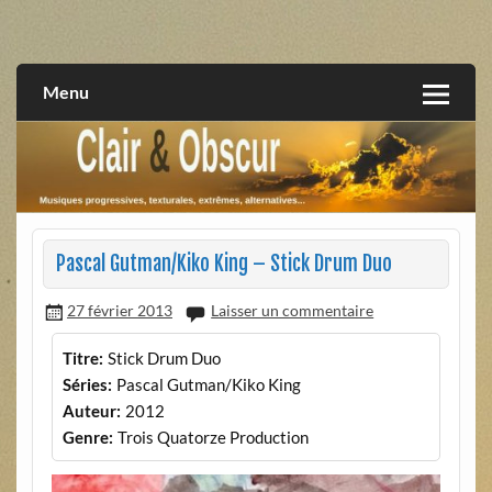
Skip
to
musiques progressives, électroniques, expérimentales,
Clair et Obscur
content
extrêmes, alternatives, texturales
Menu
Pascal Gutman/Kiko King – Stick Drum Duo
27 février 2013
Laisser un commentaire
Titre:
Stick Drum Duo
Séries:
Pascal Gutman/Kiko King
Auteur:
2012
Genre:
Trois Quatorze Production