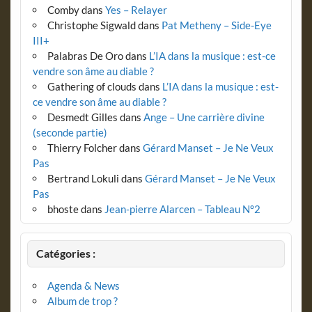
Comby
dans
Yes – Relayer
Christophe Sigwald
dans
Pat Metheny – Side-Eye
III+
Palabras De Oro
dans
L’IA dans la musique : est-ce
vendre son âme au diable ?
Gathering of clouds
dans
L’IA dans la musique : est-
ce vendre son âme au diable ?
Desmedt Gilles
dans
Ange – Une carrière divine
(seconde partie)
Thierry Folcher
dans
Gérard Manset – Je Ne Veux
Pas
Bertrand Lokuli
dans
Gérard Manset – Je Ne Veux
Pas
bhoste
dans
Jean-pierre Alarcen – Tableau N°2
Catégories :
Agenda & News
Album de trop ?