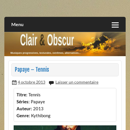
Skip
to
musiques progressives, électroniques, expérimentales,
Clair et Obscur
content
extrêmes, alternatives, texturales
Menu
Papaye – Tennis
4 octobre 2013
Laisser un commentaire
Titre:
Tennis
Séries:
Papaye
Auteur:
2013
Genre:
Kythibong