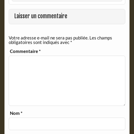
b
t
o
F
o
r
Laisser un commentaire
k
i
e
n
Votre adresse e-mail ne sera pas publiée.
Les champs
d
obligatoires sont indiqués avec
*
l
y
Commentaire
*
Nom
*