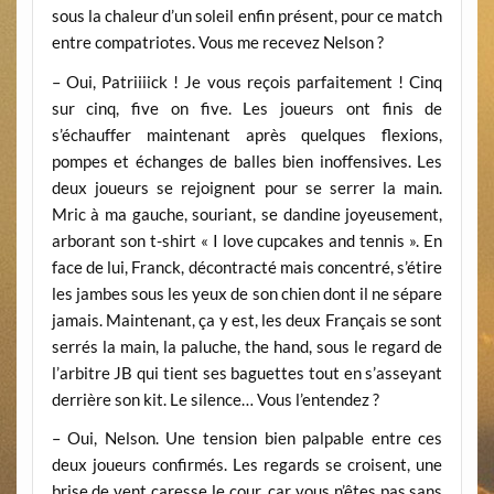
sous la chaleur d’un soleil enfin présent, pour ce match
entre compatriotes. Vous me recevez Nelson ?
– Oui, Patriiiick ! Je vous reçois parfaitement ! Cinq
sur cinq, five on five. Les joueurs ont finis de
s’échauffer maintenant après quelques flexions,
pompes et échanges de balles bien inoffensives. Les
deux joueurs se rejoignent pour se serrer la main.
Mric à ma gauche, souriant, se dandine joyeusement,
arborant son t-shirt « I love cupcakes and tennis ». En
face de lui, Franck, décontracté mais concentré, s’étire
les jambes sous les yeux de son chien dont il ne sépare
jamais. Maintenant, ça y est, les deux Français se sont
serrés la main, la paluche, the hand, sous le regard de
l’arbitre JB qui tient ses baguettes tout en s’asseyant
derrière son kit. Le silence… Vous l’entendez ?
– Oui, Nelson. Une tension bien palpable entre ces
deux joueurs confirmés. Les regards se croisent, une
brise de vent caresse le cour, car vous n’êtes pas sans