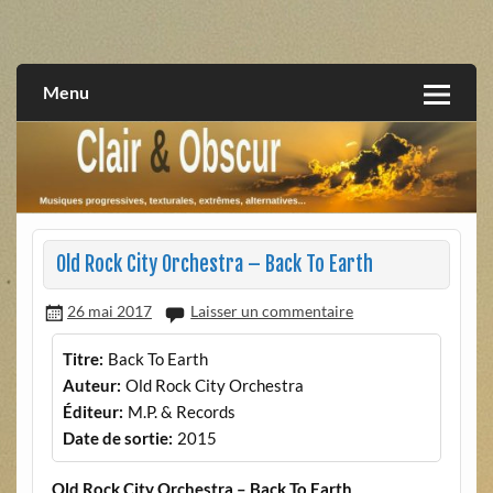
Skip
to
musiques progressives, électroniques, expérimentales,
Clair et Obscur
content
extrêmes, alternatives, texturales
Menu
Old Rock City Orchestra – Back To Earth
26 mai 2017
Laisser un commentaire
Titre:
Back To Earth
Auteur:
Old Rock City Orchestra
Éditeur:
M.P. & Records
Date de sortie:
2015
Old Rock City Orchestra – Back To Earth