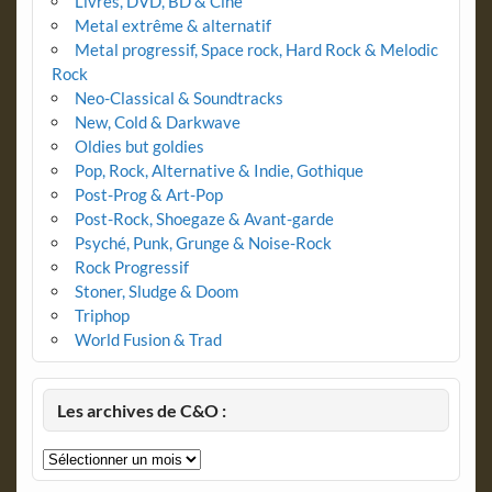
Livres, DVD, BD & Ciné
Metal extrême & alternatif
Metal progressif, Space rock, Hard Rock & Melodic
Rock
Neo-Classical & Soundtracks
New, Cold & Darkwave
Oldies but goldies
Pop, Rock, Alternative & Indie, Gothique
Post-Prog & Art-Pop
Post-Rock, Shoegaze & Avant-garde
Psyché, Punk, Grunge & Noise-Rock
Rock Progressif
Stoner, Sludge & Doom
Triphop
World Fusion & Trad
Les archives de C&O :
Les
archives
de