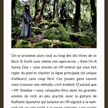
On se promène alors tout au long des dix titres de ce
Back To Earth
sans même s’en apercevoir. « Rain On A
Sunny Day » vous envoie un riff enlevé qui vous fait
taper du pied et chanter la ligne principale (et unique
d’ailleurs) sans coup férir. Ces jeunes gens savent
vous trousser une mélodie, c’est évident. D’autant que
« Mr Shadow » vous catapulte illico dans les grandes
années du rock un peu psyché, avec la guitare de
Raffaele Spanetta qui balance un riff aiguisé à la wah-
wah (et un solo taillé à la serpe vintage), sans parler