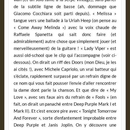
de la subtile ligne de basse (ah, dommage que
Giacomo Cocchiara soit parti depuis). « Melissa »
tangue vers une ballade à la Uriah Heep (on pense au
« Come Away Melinda ») avec la voix chaude de
Raffaele Spanetta qui sait donc faire (et
admirablement) autre chose que simplement jouer (et
merveilleusement) de la guitare ! « Lady Viper » est
aussi old-school que le clip qui l’accompagne (voir ci-
dessous). On dirait un riff des Doors (mon Dieu, je les
ai cités !), avec Michele Capriolo, un vrai batteur qui
s’éclate, rapidement surpassé par un refrain digne de
ce nom qui vous fait pousser l’envie d’aller rencontrer
la dame dont parle la chanson. Et que dire de « My
Love », avec ses faux airs du refrain de « Fools » (en
fait, on dirait un panaché entre Deep Purple Mark I et
Mark II). Et c’est encore pire avec « Tonight Tomorrow
And Forever », sorte d’enfantement improbable entre
Deep Purple et Janis Joplin. On y découvre une