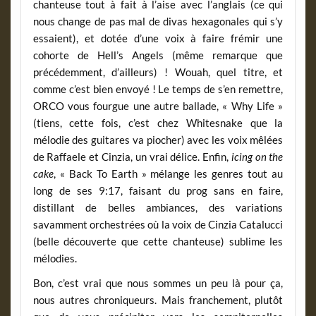
chanteuse tout à fait à l’aise avec l’anglais (ce qui
nous change de pas mal de divas hexagonales qui s’y
essaient), et dotée d’une voix à faire frémir une
cohorte de Hell’s Angels (même remarque que
précédemment, d’ailleurs) ! Wouah, quel titre, et
comme c’est bien envoyé ! Le temps de s’en remettre,
ORCO vous fourgue une autre ballade, « Why Life »
(tiens, cette fois, c’est chez Whitesnake que la
mélodie des guitares va piocher) avec les voix mêlées
de Raffaele et Cinzia, un vrai délice. Enfin,
icing on the
cake
, « Back To Earth » mélange les genres tout au
long de ses 9:17, faisant du prog sans en faire,
distillant de belles ambiances, des variations
savamment orchestrées où la voix de Cinzia Catalucci
(belle découverte que cette chanteuse) sublime les
mélodies.
Bon, c’est vrai que nous sommes un peu là pour ça,
nous autres chroniqueurs. Mais franchement, plutôt