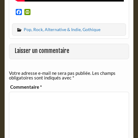
F
P
a
r
c
i
Pop, Rock, Alternative & Indie, Gothique
e
n
b
t
o
F
o
r
Laisser un commentaire
k
i
e
n
Votre adresse e-mail ne sera pas publiée.
Les champs
d
obligatoires sont indiqués avec
*
l
y
Commentaire
*