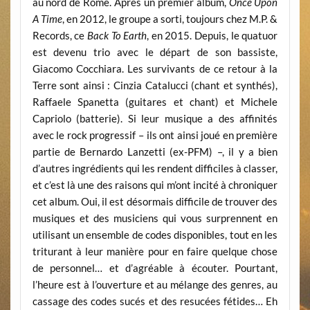
au nord de Rome. Après un premier album,
Once Upon
A Time
, en 2012, le groupe a sorti, toujours chez M.P. &
Records, ce
Back To Earth
, en 2015. Depuis, le quatuor
est devenu trio avec le départ de son bassiste,
Giacomo Cocchiara. Les survivants de ce retour à la
Terre sont ainsi : Cinzia Catalucci (chant et synthés),
Raffaele Spanetta (guitares et chant) et Michele
Capriolo (batterie). Si leur musique a des affinités
avec le rock progressif – ils ont ainsi joué en première
partie de Bernardo Lanzetti (ex-PFM) –, il y a bien
d’autres ingrédients qui les rendent difficiles à classer,
et c’est là une des raisons qui m’ont incité à chroniquer
cet album. Oui, il est désormais difficile de trouver des
musiques et des musiciens qui vous surprennent en
utilisant un ensemble de codes disponibles, tout en les
triturant à leur manière pour en faire quelque chose
de personnel… et d’agréable à écouter. Pourtant,
l’heure est à l’ouverture et au mélange des genres, au
cassage des codes sucés et des resucées fétides… Eh