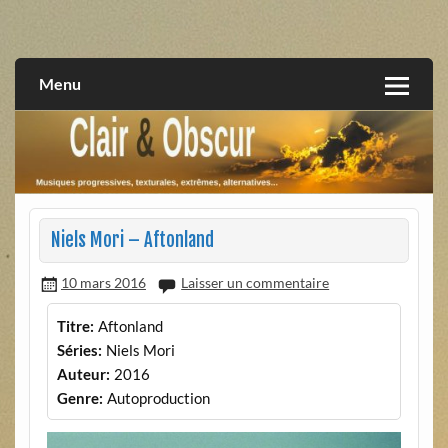
Skip
to
musiques progressives, électroniques, expérimentales,
Clair et Obscur
content
extrêmes, alternatives, texturales
Menu
Niels Mori – Aftonland
10 mars 2016
Laisser un commentaire
Titre:
Aftonland
Séries:
Niels Mori
Auteur:
2016
Genre:
Autoproduction