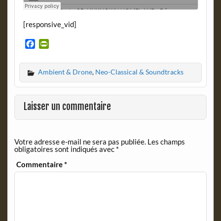
[responsive_vid]
F
P
a
r
c
i
Ambient & Drone
,
Neo-Classical & Soundtracks
e
n
b
t
o
F
o
r
Laisser un commentaire
k
i
e
n
Votre adresse e-mail ne sera pas publiée.
Les champs
d
obligatoires sont indiqués avec
*
l
y
Commentaire
*