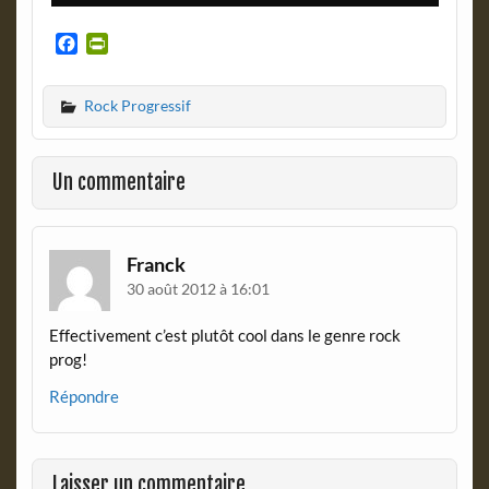
F
P
a
r
c
i
Rock Progressif
e
n
b
t
o
F
o
r
Un commentaire
k
i
e
n
d
Franck
l
30 août 2012 à 16:01
y
Effectivement c’est plutôt cool dans le genre rock
prog!
Répondre
Laisser un commentaire