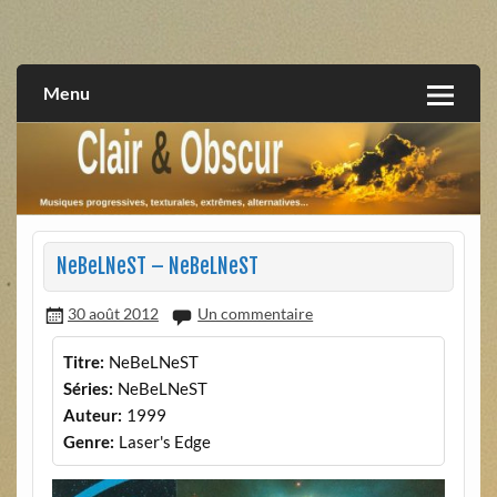
Skip
to
musiques progressives, électroniques, expérimentales,
Clair et Obscur
content
extrêmes, alternatives, texturales
Menu
NeBeLNeST – NeBeLNeST
30 août 2012
Un commentaire
Titre:
NeBeLNeST
Séries:
NeBeLNeST
Auteur:
1999
Genre:
Laser's Edge