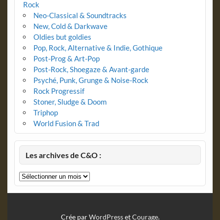
Rock
Neo-Classical & Soundtracks
New, Cold & Darkwave
Oldies but goldies
Pop, Rock, Alternative & Indie, Gothique
Post-Prog & Art-Pop
Post-Rock, Shoegaze & Avant-garde
Psyché, Punk, Grunge & Noise-Rock
Rock Progressif
Stoner, Sludge & Doom
Triphop
World Fusion & Trad
Les archives de C&O :
Les
archives
de
C&O
:
Crée par
WordPress
et
Courage
.