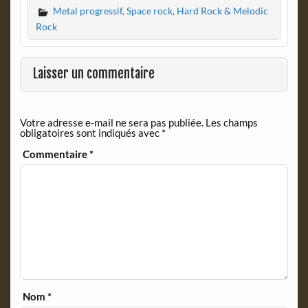
Metal progressif, Space rock, Hard Rock & Melodic
e
n
b
t
Rock
o
F
o
r
k
i
Laisser un commentaire
e
n
d
Votre adresse e-mail ne sera pas publiée.
Les champs
l
obligatoires sont indiqués avec
*
y
Commentaire
*
Nom
*