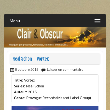
Skip
to
musiques progressives, électroniques, expérimentales,
Clair et Obscur
content
extrêmes, alternatives, texturales
Menu
Neal Schon – Vortex
8 octobre 2015
Laisser un commentaire
Titre:
Vortex
Séries:
Neal Schon
Auteur:
2015
Genre:
Provogue Records/Mascot Label Group)