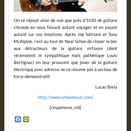
On se réjouit ainsi de voir que près d’1h30 de guitare
s’écoule en nous faisant autant voyager et en jouant
autant sur nos émotions. Après Joe Satriani et Tony
McAlpine, c’est au tour de Neal Schon de clouer le bec
aux détracteurs de la guitare virtuose (dont
récemment le sympathique mais pathétique Louis
Bertignac) en leur prouvant que jouer de la guitare
électrique avec adresse ne se résume pas à un tour de
force démonstratif.
Lucas Biela
http://www.schonmusic.com/
[responsive_vid]
F
P
a
r
c
i