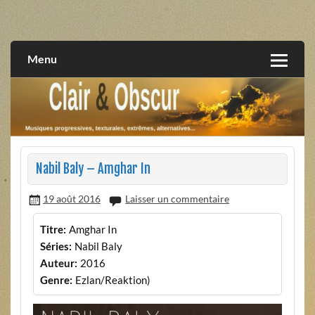
Skip
to
musiques progressives, électroniques, expérimentales,
Clair et Obscur
content
extrêmes, alternatives, texturales
Menu
Nabil Baly – Amghar In
19 août 2016
Laisser un commentaire
Titre:
Amghar In
Séries:
Nabil Baly
Auteur:
2016
Genre:
Ezlan/Reaktion)