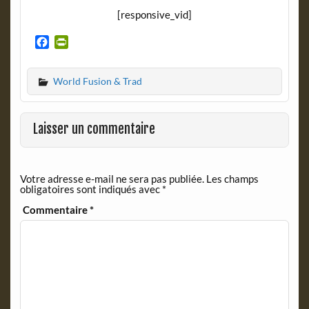
[responsive_vid]
F
P
a
r
c
i
World Fusion & Trad
e
n
b
t
o
F
o
r
Laisser un commentaire
k
i
e
n
Votre adresse e-mail ne sera pas publiée.
Les champs
d
obligatoires sont indiqués avec
*
l
y
Commentaire
*