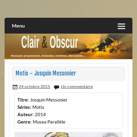
Skip
to
musiques progressives, électroniques, expérimentales,
Clair et Obscur
content
extrêmes, alternatives, texturales
Menu
Motis – Josquin Messonier
24 octobre 2015
Un commentaire
Titre:
Josquin Messonier
Séries:
Motis
Auteur:
2014
Genre:
Musea Parallèle