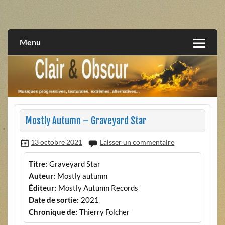
Skip
to
musiques progressives, électroniques, expérimentales,
Clair et Obscur
content
extrêmes, alternatives, texturales
Menu
Mostly Autumn – Graveyard Star
13 octobre 2021
Laisser un commentaire
Titre:
Graveyard Star
Auteur:
Mostly autumn
Éditeur:
Mostly Autumn Records
Date de sortie:
2021
Chronique de:
Thierry Folcher