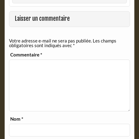
b
t
o
F
o
r
Laisser un commentaire
k
i
e
n
Votre adresse e-mail ne sera pas publiée.
Les champs
d
obligatoires sont indiqués avec
*
l
y
Commentaire
*
Nom
*