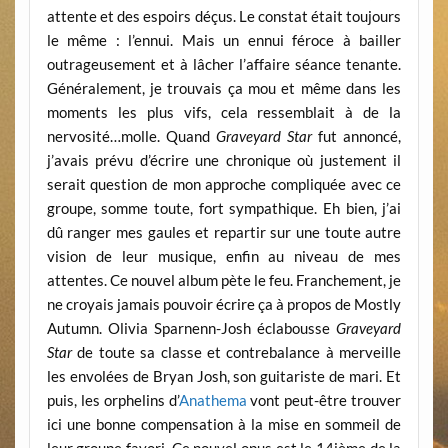
attente et des espoirs déçus. Le constat était toujours
le même : l’ennui. Mais un ennui féroce à bailler
outrageusement et à lâcher l’affaire séance tenante.
Généralement, je trouvais ça mou et même dans les
moments les plus vifs, cela ressemblait à de la
nervosité…molle. Quand
Graveyard Star
fut annoncé,
j’avais prévu d’écrire une chronique où justement il
serait question de mon approche compliquée avec ce
groupe, somme toute, fort sympathique. Eh bien, j’ai
dû ranger mes gaules et repartir sur une toute autre
vision de leur musique, enfin au niveau de mes
attentes. Ce nouvel album pète le feu. Franchement, je
ne croyais jamais pouvoir écrire ça à propos de Mostly
Autumn. Olivia Sparnenn-Josh éclabousse
Graveyard
Star
de toute sa classe et contrebalance à merveille
les envolées de Bryan Josh, son guitariste de mari. Et
puis, les orphelins d’
Anathema
vont peut-être trouver
ici une bonne compensation à la mise en sommeil de
leur groupe favori. Ce nouvel opus est le 14ième de la