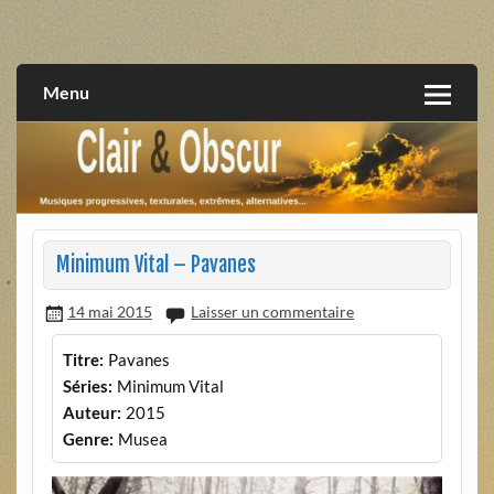
Skip
to
musiques progressives, électroniques, expérimentales,
Clair et Obscur
content
extrêmes, alternatives, texturales
Menu
Minimum Vital – Pavanes
14 mai 2015
Laisser un commentaire
Titre:
Pavanes
Séries:
Minimum Vital
Auteur:
2015
Genre:
Musea