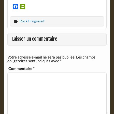
F
P
a
r
c
i
Rock Progressif
e
n
b
t
o
F
o
r
Laisser un commentaire
k
i
e
n
Votre adresse e-mail ne sera pas publiée.
Les champs
d
obligatoires sont indiqués avec
*
l
y
Commentaire
*