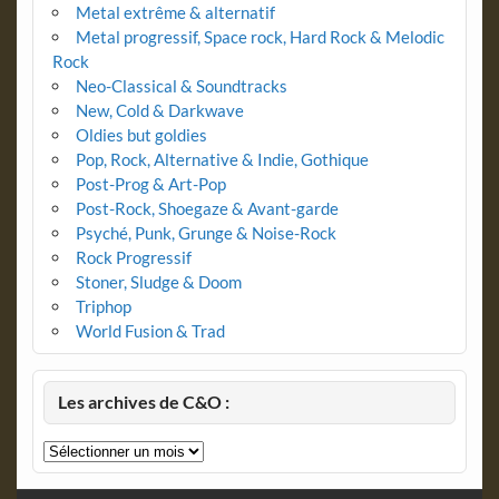
Metal extrême & alternatif
Metal progressif, Space rock, Hard Rock & Melodic
Rock
Neo-Classical & Soundtracks
New, Cold & Darkwave
Oldies but goldies
Pop, Rock, Alternative & Indie, Gothique
Post-Prog & Art-Pop
Post-Rock, Shoegaze & Avant-garde
Psyché, Punk, Grunge & Noise-Rock
Rock Progressif
Stoner, Sludge & Doom
Triphop
World Fusion & Trad
Les archives de C&O :
Les
archives
de
C&O