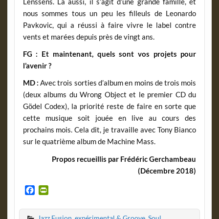
Lenssens. Là aussi, il s’agit d’une grande famille, et
nous sommes tous un peu les filleuls de Leonardo
Pavkovic, qui a réussi à faire vivre le label contre
vents et marées depuis près de vingt ans.
FG :
Et maintenant, quels sont vos projets pour
l’avenir ?
MD :
Avec trois sorties d’album en moins de trois mois
(deux albums du Wrong Object et le premier CD du
Gödel Codex), la priorité reste de faire en sorte que
cette musique soit jouée en live au cours des
prochains mois. Cela dit, je travaille avec Tony Bianco
sur le quatrième album de Machine Mass.
Propos recueillis par Frédéric Gerchambeau
(Décembre 2018)
F
P
a
r
c
i
Jazz Fusion, expérimental & Groove, Soul