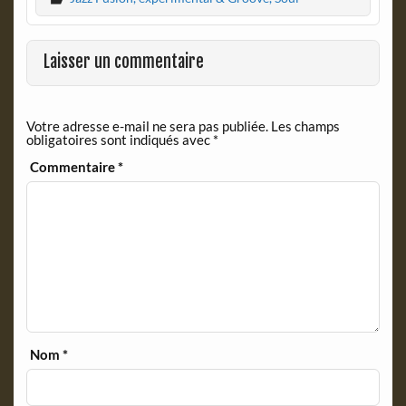
e
n
b
t
o
F
o
r
Laisser un commentaire
k
i
e
n
Votre adresse e-mail ne sera pas publiée.
Les champs
d
obligatoires sont indiqués avec
*
l
y
Commentaire
*
Nom
*