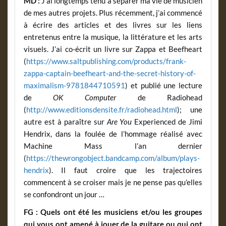
MD :
J’ai longtemps tenu à séparer ma vie de musicien
de mes autres projets. Plus récemment, j’ai commencé
à écrire des articles et des livres sur les liens
entretenus entre la musique, la littérature et les arts
visuels. J’ai co-écrit un livre sur Zappa et Beefheart
(
https://www.saltpublishing.com/products/frank-
zappa-captain-beefheart-and-the-secret-history-of-
maximalism-9781844710591
) et publié une lecture
de
OK Computer
de Radiohead
(
http://www.editionsdensite.fr/radiohead.html
); une
autre est à paraître sur
Are You
Experienced de Jimi
Hendrix, dans la foulée de l’hommage réalisé avec
Machine Mass l’an dernier
(
https://thewrongobject.bandcamp.com/album/plays-
hendrix
). Il faut croire que les trajectoires
commencent à se croiser mais je ne pense pas qu’elles
se confondront un jour …
FG : Quels ont été les musiciens et/ou les groupes
qui vous ont amené à jouer de la guitare ou qui ont