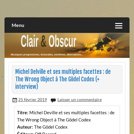
Skip
to
musiques progressives, électroniques, expérimentales,
Clair et Obscur
content
extrêmes, alternatives, texturales
Menu
Michel Delville et ses multiples facettes : de
The Wrong Object à The Gödel Codex (+
interview)
25 février 2019
Laisser un commentaire
Titre:
Michel Deville et ses multiples facettes : de
The Wrong Object à The Gödel Codex
Auteur:
The Gödel Codex
Éditeur:
Off Record