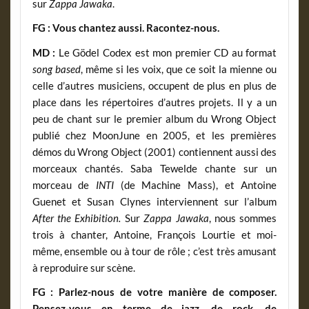
sur
Zappa Jawaka
.
FG : Vous chantez aussi. Racontez-nous.
MD :
Le Gödel Codex est mon premier CD au format
song based
, même si les voix, que ce soit la mienne ou
celle d’autres musiciens, occupent de plus en plus de
place dans les répertoires d’autres projets. Il y a un
peu de chant sur le premier album du Wrong Object
publié chez MoonJune en 2005, et les premières
démos du Wrong Object (2001) contiennent aussi des
morceaux chantés. Saba Tewelde chante sur un
morceau de
INTI
(de Machine Mass), et Antoine
Guenet et Susan Clynes interviennent sur l’album
After the Exhibition.
Sur
Zappa Jawaka
, nous sommes
trois à chanter, Antoine, François Lourtie et moi-
même, ensemble ou à tour de rôle ; c’est très amusant
à reproduire sur scène.
FG :
Parlez-nous de votre manière de composer.
Pensez-vous en terme de jazz, de rock, de