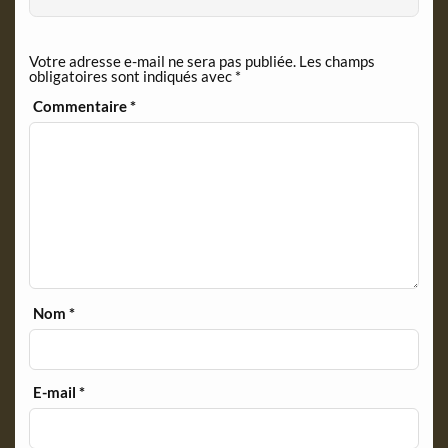
e
n
d
Votre adresse e-mail ne sera pas publiée.
Les champs
l
obligatoires sont indiqués avec
*
y
Commentaire
*
Nom
*
E-mail
*