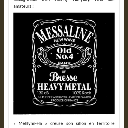
amateurs !
« Mehlynn-Ha » creuse son sillon en territoire