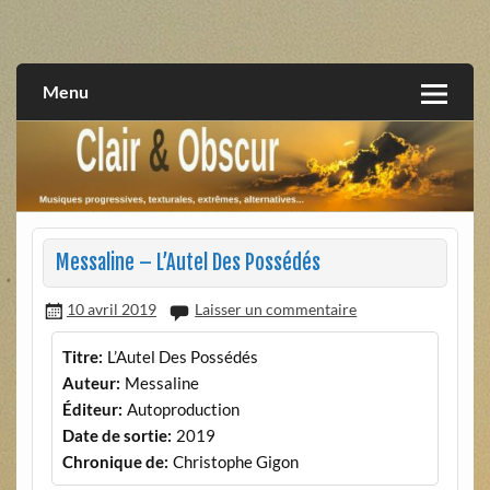
Skip
to
musiques progressives, électroniques, expérimentales,
Clair et Obscur
content
extrêmes, alternatives, texturales
Menu
Messaline – L’Autel Des Possédés
10 avril 2019
Laisser un commentaire
Titre:
L’Autel Des Possédés
Auteur:
Messaline
Éditeur:
Autoproduction
Date de sortie:
2019
Chronique de:
Christophe Gigon