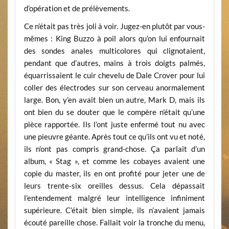
d’opération et de prélèvements.
Ce n’était pas très joli à voir. Jugez-en plutôt par vous-
mêmes : King Buzzo à poil alors qu’on lui enfournait
des sondes anales multicolores qui clignotaient,
pendant que d’autres, mains à trois doigts palmés,
équarrissaient le cuir chevelu de Dale Crover pour lui
coller des électrodes sur son cerveau anormalement
large. Bon, y’en avait bien un autre, Mark D, mais ils
ont bien du se douter que le compère n’était qu’une
pièce rapportée. Ils l’ont juste enfermé tout nu avec
une pieuvre géante. Après tout ce qu’ils ont vu et noté,
ils n’ont pas compris grand-chose. Ça parlait d’un
album, « Stag », et comme les cobayes avaient une
copie du master, ils en ont profité pour jeter une de
leurs trente-six oreilles dessus. Cela dépassait
l’entendement malgré leur intelligence infiniment
supérieure. C’était bien simple, ils n’avaient jamais
écouté pareille chose. Fallait voir la tronche du menu,