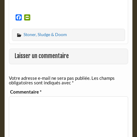
F
P
a
r
c
i
Stoner, Sludge & Doom
e
n
b
t
o
F
o
r
Laisser un commentaire
k
i
e
n
Votre adresse e-mail ne sera pas publiée.
Les champs
d
obligatoires sont indiqués avec
*
l
y
Commentaire
*