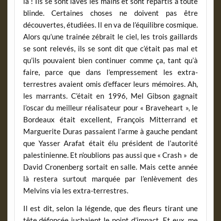
là ! Ils se sont lavés les mains et sont repartis à toute
blinde. Certaines choses ne doivent pas être
découvertes, étudiées. Il en va de l’équilibre cosmique.
Alors qu’une trainée zébrait le ciel, les trois gaillards
se sont relevés, ils se sont dit que c’était pas mal et
qu’ils pouvaient bien continuer comme ça, tant qu’à
faire, parce que dans l’empressement les extra-
terrestres avaient omis d’effacer leurs mémoires. Ah,
les marrants. C’était en 1996, Mel Gibson gagnait
l’oscar du meilleur réalisateur pour « Braveheart », le
Bordeaux était excellent, François Mitterrand et
Marguerite Duras passaient l’arme à gauche pendant
que Yasser Arafat était élu président de l’autorité
palestinienne. Et n’oublions pas aussi que « Crash » de
David Cronenberg sortait en salle. Mais cette année
là restera surtout marquée par l’enlèvement des
Melvins via les extra-terrestres.
Il est dit, selon la légende, que des fleurs tirant une
tête défoncée juchaient le point d’impact. Et eux, me