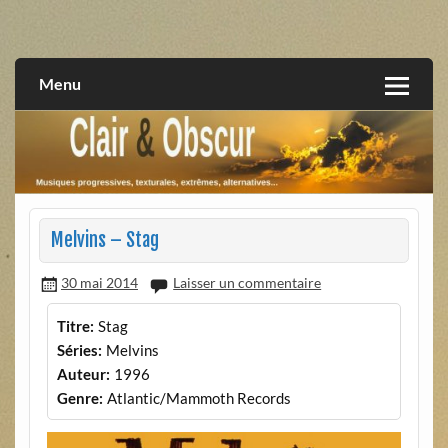
Skip
to
musiques progressives, électroniques, expérimentales,
Clair et Obscur
content
extrêmes, alternatives, texturales
Menu
Melvins – Stag
30 mai 2014
Laisser un commentaire
Titre:
Stag
Séries:
Melvins
Auteur:
1996
Genre:
Atlantic/Mammoth Records