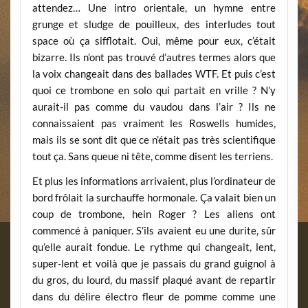
attendez… Une intro orientale, un hymne entre
grunge et sludge de pouilleux, des interludes tout
space où ça sifflotait. Oui, même pour eux, c’était
bizarre. Ils n’ont pas trouvé d’autres termes alors que
la voix changeait dans des ballades WTF. Et puis c’est
quoi ce trombone en solo qui partait en vrille ? N’y
aurait-il pas comme du vaudou dans l’air ? Ils ne
connaissaient pas vraiment les Roswells humides,
mais ils se sont dit que ce n’était pas très scientifique
tout ça. Sans queue ni tête, comme disent les terriens.
Et plus les informations arrivaient, plus l’ordinateur de
bord frôlait la surchauffe hormonale. Ça valait bien un
coup de trombone, hein Roger ? Les aliens ont
commencé à paniquer. S’ils avaient eu une durite, sûr
qu’elle aurait fondue. Le rythme qui changeait, lent,
super-lent et voilà que je passais du grand guignol à
du gros, du lourd, du massif plaqué avant de repartir
dans du délire électro fleur de pomme comme une