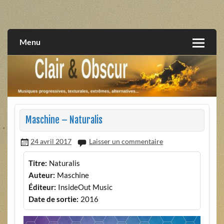
Skip
to
musiques progressives, électroniques, expérimentales,
Clair et Obscur
content
extrêmes, alternatives, texturales
Menu
Maschine – Naturalis
24 avril 2017
Laisser un commentaire
Titre:
Naturalis
Auteur:
Maschine
Éditeur:
InsideOut Music
Date de sortie:
2016