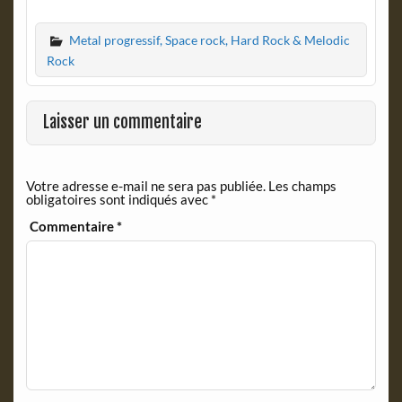
a
r
c
i
Metal progressif, Space rock, Hard Rock & Melodic
e
n
b
t
Rock
o
F
o
r
k
i
Laisser un commentaire
e
n
d
Votre adresse e-mail ne sera pas publiée.
Les champs
l
obligatoires sont indiqués avec
*
y
Commentaire
*