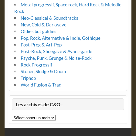
Metal progressif, Space rock, Hard Rock & Melodic
Rock
Neo-Classical & Soundtracks
New, Cold & Darkwave
Oldies but goldies
Pop, Rock, Alternative & Indie, Gothique
Post-Prog & Art-Pop
Post-Rock, Shoegaze & Avant-garde
Psyché, Punk, Grunge & Noise-Rock
Rock Progressif
Stoner, Sludge & Doom
Triphop
World Fusion & Trad
Les archives de C&O :
Les
archives
de
C&O
: