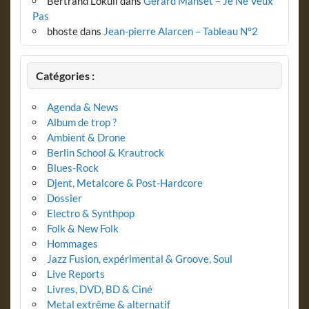
Bertrand Lokuli
dans
Gérard Manset – Je Ne Veux
Pas
bhoste
dans
Jean-pierre Alarcen – Tableau N°2
Catégories :
Agenda & News
Album de trop ?
Ambient & Drone
Berlin School & Krautrock
Blues-Rock
Djent, Metalcore & Post-Hardcore
Dossier
Electro & Synthpop
Folk & New Folk
Hommages
Jazz Fusion, expérimental & Groove, Soul
Live Reports
Livres, DVD, BD & Ciné
Metal extrême & alternatif