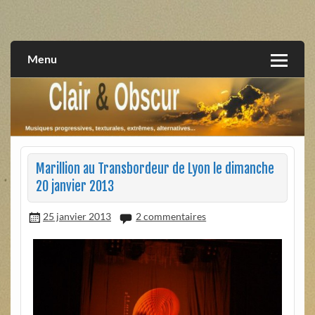
Skip
to
musiques progressives, électroniques, expérimentales,
Clair et Obscur
content
extrêmes, alternatives, texturales
Menu
Marillion au Transbordeur de Lyon le dimanche
20 janvier 2013
25 janvier 2013
2 commentaires