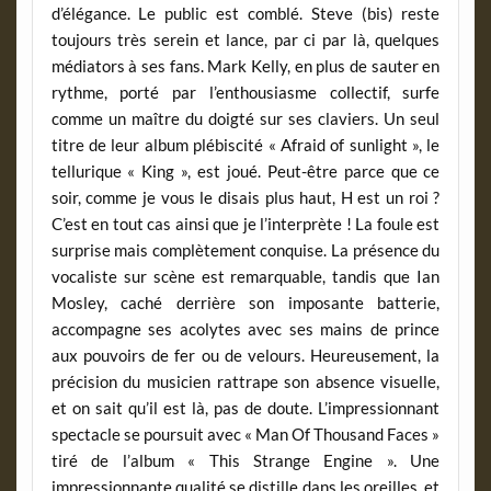
d’élégance. Le public est comblé. Steve (bis) reste
toujours très serein et lance, par ci par là, quelques
médiators à ses fans. Mark Kelly, en plus de sauter en
rythme, porté par l’enthousiasme collectif, surfe
comme un maître du doigté sur ses claviers. Un seul
titre de leur album plébiscité « Afraid of sunlight », le
tellurique « King », est joué. Peut-être parce que ce
soir, comme je vous le disais plus haut, H est un roi ?
C’est en tout cas ainsi que je l’interprète ! La foule est
surprise mais complètement conquise. La présence du
vocaliste sur scène est remarquable, tandis que Ian
Mosley, caché derrière son imposante batterie,
accompagne ses acolytes avec ses mains de prince
aux pouvoirs de fer ou de velours. Heureusement, la
précision du musicien rattrape son absence visuelle,
et on sait qu’il est là, pas de doute. L’impressionnant
spectacle se poursuit avec « Man Of Thousand Faces »
tiré de l’album « This Strange Engine ». Une
impressionnante qualité se distille dans les oreilles, et