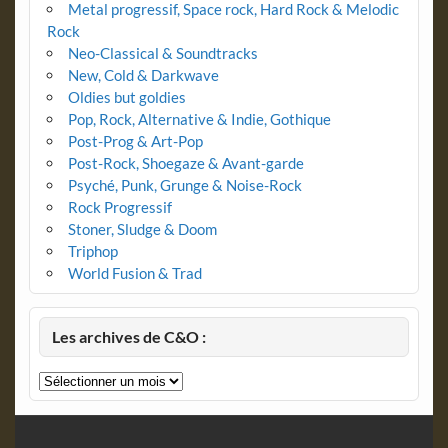
Metal progressif, Space rock, Hard Rock & Melodic
Rock
Neo-Classical & Soundtracks
New, Cold & Darkwave
Oldies but goldies
Pop, Rock, Alternative & Indie, Gothique
Post-Prog & Art-Pop
Post-Rock, Shoegaze & Avant-garde
Psyché, Punk, Grunge & Noise-Rock
Rock Progressif
Stoner, Sludge & Doom
Triphop
World Fusion & Trad
Les archives de C&O :
Les
archives
de
C&O
: