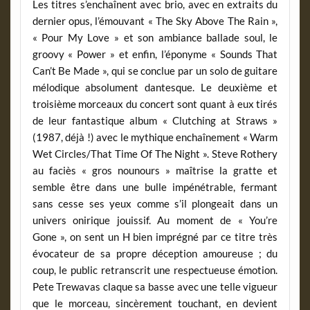
Les titres s’enchaînent avec brio, avec en extraits du
dernier opus, l’émouvant « The Sky Above The Rain »,
« Pour My Love » et son ambiance ballade soul, le
groovy « Power » et enfin, l’éponyme « Sounds That
Can’t Be Made », qui se conclue par un solo de guitare
mélodique absolument dantesque. Le deuxième et
troisième morceaux du concert sont quant à eux tirés
de leur fantastique album « Clutching at Straws »
(1987, déjà !) avec le mythique enchaînement « Warm
Wet Circles/That Time Of The Night ». Steve Rothery
au faciès « gros nounours » maîtrise la gratte et
semble être dans une bulle impénétrable, fermant
sans cesse ses yeux comme s’il plongeait dans un
univers onirique jouissif. Au moment de « You’re
Gone », on sent un H bien imprégné par ce titre très
évocateur de sa propre déception amoureuse ; du
coup, le public retranscrit une respectueuse émotion.
Pete Trewavas claque sa basse avec une telle vigueur
que le morceau, sincèrement touchant, en devient