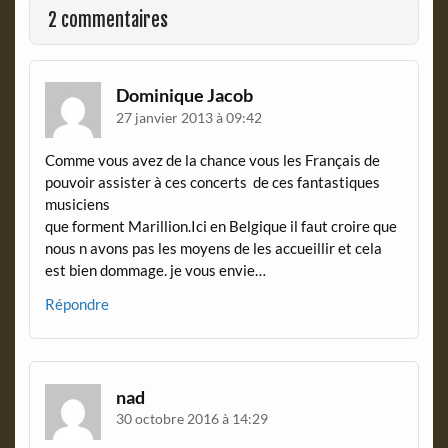
o
r
2 commentaires
k
i
e
n
d
Dominique Jacob
l
27 janvier 2013 à 09:42
y
Comme vous avez de la chance vous les Français de
pouvoir assister à ces concerts de ces fantastiques
musiciens
que forment Marillion.Ici en Belgique il faut croire que
nous n avons pas les moyens de les accueillir et cela
est bien dommage. je vous envie…
Répondre
nad
30 octobre 2016 à 14:29