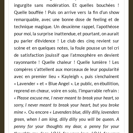
ingurgite sans modération. Et quelles bouchées !
Quelle bouffée ! Puis on arrive vers la fin d’un show
remarquable, avec une bonne dose de feeling et de
technique magique. Un deuxième rappel, l’apothéose
pour moi, la surprise inattendue, et pourtant, on aurait
pu parler d’évidence ! Le club des cinq revient sur
scène et en quelques notes, la foule pousse un tel cri
de satisfaction jouissif que l’atmosphère en devient
rayonnante ! Quelle chaleur ! Quelle lumière ! Les
compères s’attellent aux morceaux de leur popularité
avec en premier lieu « Kayleigh », puis s’enchaînent
« Lavender » et « Blue Angel ». Le public, en ébullition,
reprend en chœur, voire en solo, l’imparrable refrain :
« Please excuse me, I never meant to break your heart, so
sorry, I never meant to break your heart, but you broke
mine »
. Ou encore
« Lavenders blue, dilly dilly, lavenders
green, when I am king, dilly dilly you will be queen. A
penny for your thoughts my dear, a penny for your