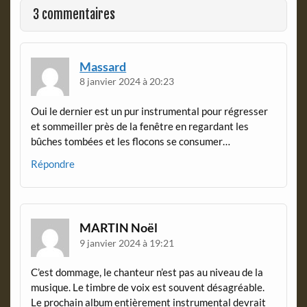
o
r
3 commentaires
k
i
e
n
d
Massard
l
8 janvier 2024 à 20:23
y
Oui le dernier est un pur instrumental pour régresser
et sommeiller près de la fenêtre en regardant les
bûches tombées et les flocons se consumer…
Répondre
MARTIN Noël
9 janvier 2024 à 19:21
C’est dommage, le chanteur n’est pas au niveau de la
musique. Le timbre de voix est souvent désagréable.
Le prochain album entièrement instrumental devrait