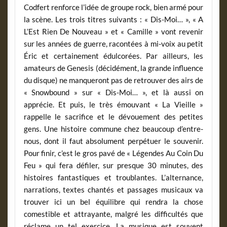
Codfert renforce l’idée de groupe rock, bien armé pour
la scène. Les trois titres suivants : « Dis-Moi… », « A
L’Est Rien De Nouveau » et « Camille » vont revenir
sur les années de guerre, racontées à mi-voix au petit
Éric et certainement édulcorées. Par ailleurs, les
amateurs de Genesis (décidément, la grande influence
du disque) ne manqueront pas de retrouver des airs de
« Snowbound » sur « Dis-Moi… », et là aussi on
apprécie. Et puis, le très émouvant « La Vieille »
rappelle le sacrifice et le dévouement des petites
gens. Une histoire commune chez beaucoup d’entre-
nous, dont il faut absolument perpétuer le souvenir.
Pour finir, c’est le gros pavé de « Légendes Au Coin Du
Feu » qui fera défiler, sur presque 30 minutes, des
histoires fantastiques et troublantes. L’alternance,
narrations, textes chantés et passages musicaux va
trouver ici un bel équilibre qui rendra la chose
comestible et attrayante, malgré les difficultés que
réclame un tel exercice. La musique est souvent