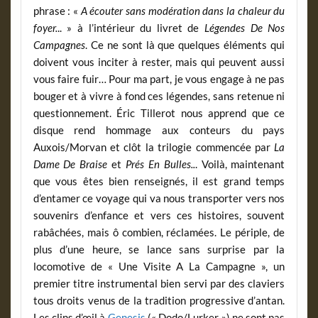
phrase : «
A écouter sans modération dans la chaleur du
foyer.
.. » à l’intérieur du livret de
Légendes De Nos
Campagnes
. Ce ne sont là que quelques éléments qui
doivent vous inciter à rester, mais qui peuvent aussi
vous faire fuir… Pour ma part, je vous engage à ne pas
bouger et à vivre à fond ces légendes, sans retenue ni
questionnement. Éric Tillerot nous apprend que ce
disque rend hommage aux conteurs du pays
Auxois/Morvan et clôt la trilogie commencée par
La
Dame De Braise
et
Prés En Bulles..
. Voilà, maintenant
que vous êtes bien renseignés, il est grand temps
d’entamer ce voyage qui va nous transporter vers nos
souvenirs d’enfance et vers ces histoires, souvent
rabâchées, mais ô combien, réclamées. Le périple, de
plus d’une heure, se lance sans surprise par la
locomotive de « Une Visite A La Campagne », un
premier titre instrumental bien servi par des claviers
tous droits venus de la tradition progressive d’antan.
Les clins d’œil à
Genesis
(« Dodo/Lurker ») ne sont pas