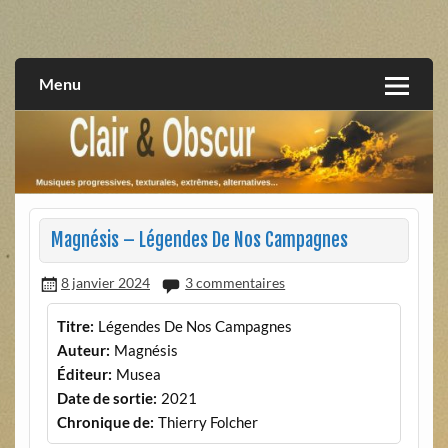
Skip
to
musiques progressives, électroniques, expérimentales,
Clair et Obscur
content
extrêmes, alternatives, texturales
Menu
Magnésis – Légendes De Nos Campagnes
8 janvier 2024
3 commentaires
Titre:
Légendes De Nos Campagnes
Auteur:
Magnésis
Éditeur:
Musea
Date de sortie:
2021
Chronique de:
Thierry Folcher