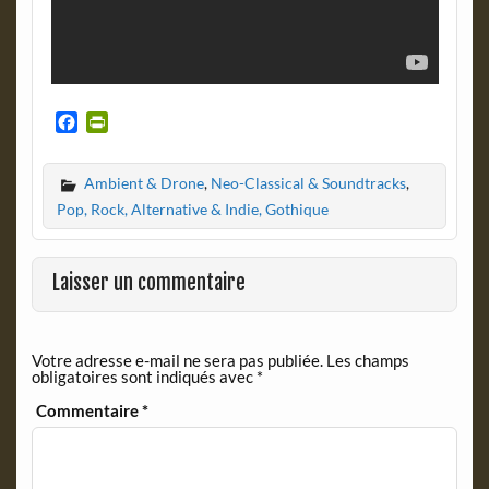
F
P
a
r
c
i
Ambient & Drone
,
Neo-Classical & Soundtracks
,
e
n
b
t
Pop, Rock, Alternative & Indie, Gothique
o
F
o
r
k
i
Laisser un commentaire
e
n
d
Votre adresse e-mail ne sera pas publiée.
Les champs
l
obligatoires sont indiqués avec
*
y
Commentaire
*