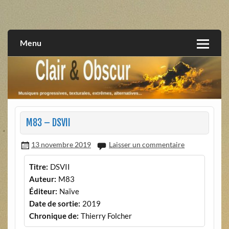
Skip
to
musiques progressives, électroniques, expérimentales,
Clair et Obscur
content
extrêmes, alternatives, texturales
Menu
M83 – DSVII
13 novembre 2019
Laisser un commentaire
Titre:
DSVII
Auteur:
M83
Éditeur:
Naïve
Date de sortie:
2019
Chronique de:
Thierry Folcher