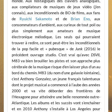
monde. Aux nostalgiques des claviers analogiques,
aux compilateurs de musiques de jeux vidéo (j’en
connais), aux inconditionnels de BO de films, aux fans
de
Ryuichi Sakamoto
et de
Brian Eno
, aux
consommateurs d’ambient, aux curieux de tout poil ou
plus simplement aux amateurs de musique
électronique mélodique. Les seuls qui pourraient
trouver à redire, ce sont peut-être les inconditionnels
de la pop facile et « pubesque » de
Junk
(2016) le
précédent ouvrage studio. C’est vrai qu’avec
DSVII
,
M83 va bien brouiller les pistes et son approche plus
cérébrale de la musique risque d’en laisser plus d’un au
bord du chemin. M83 (du nom d’une galaxie lointaine),
c’est Anthony Gonzalez, un jeune français talentueux
dont le projet musical a commencé à l’aube des années
2000 et va vite déborder des frontières de
l’Hexagone pour atteindre une belle renommée outre-
Atlantique. Les albums et les succès vont s’enchaîner
et en 2010 Anthony s’installe à Los Angeles pour