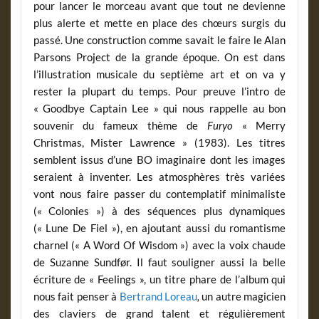
pour lancer le morceau avant que tout ne devienne
plus alerte et mette en place des chœurs surgis du
passé. Une construction comme savait le faire le Alan
Parsons Project de la grande époque. On est dans
l’illustration musicale du septième art et on va y
rester la plupart du temps. Pour preuve l’intro de
« Goodbye Captain Lee » qui nous rappelle au bon
souvenir du fameux thème de
Furyo
« Merry
Christmas, Mister Lawrence » (1983). Les titres
semblent issus d’une BO imaginaire dont les images
seraient à inventer. Les atmosphères très variées
vont nous faire passer du contemplatif minimaliste
(« Colonies ») à des séquences plus dynamiques
(« Lune De Fiel »), en ajoutant aussi du romantisme
charnel (« A Word Of Wisdom ») avec la voix chaude
de Suzanne Sundfør. Il faut souligner aussi la belle
écriture de « Feelings », un titre phare de l’album qui
nous fait penser à
Bertrand Loreau
,
un autre magicien
des claviers de grand talent et régulièrement