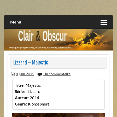
Skip
to
musiques progressives, électroniques, expérimentales,
Clair et Obscur
content
extrêmes, alternatives, texturales
Menu
Lizzard – Majestic
4 juin 2015
Un commentaire
Titre:
Majestic
Séries:
Lizzard
Auteur:
2014
Genre:
Klonosphere