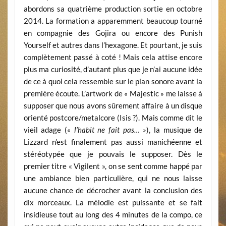
abordons sa quatrième production sortie en octobre
2014. La formation a apparemment beaucoup tourné
en compagnie des Gojira ou encore des Punish
Yourself et autres dans l’hexagone. Et pourtant, je suis
complètement passé à coté ! Mais cela attise encore
plus ma curiosité, d’autant plus que je n’ai aucune idée
de ce à quoi cela ressemble sur le plan sonore avant la
première écoute. L’artwork de « Majestic » me laisse à
supposer que nous avons sûrement affaire à un disque
orienté postcore/metalcore (Isis ?). Mais comme dit le
vieil adage (
« l’habit ne fait pas… »
), la musique de
Lizzard n’est finalement pas aussi manichéenne et
stéréotypée que je pouvais le supposer. Dès le
premier titre « Vigilent », on se sent comme happé par
une ambiance bien particulière, qui ne nous laisse
aucune chance de décrocher avant la conclusion des
dix morceaux. La mélodie est puissante et se fait
insidieuse tout au long des 4 minutes de la compo, ce