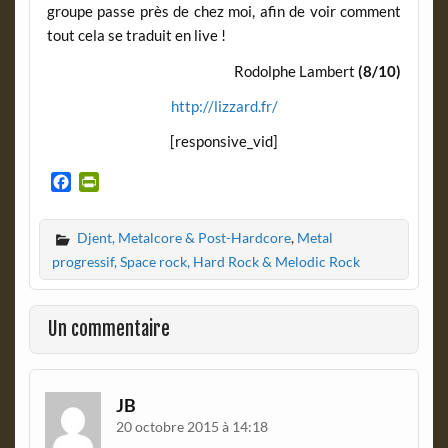
groupe passe près de chez moi, afin de voir comment
tout cela se traduit en live !
Rodolphe Lambert
(8/10)
http://lizzard.fr/
[responsive_vid]
F
P
a
r
c
i
Djent, Metalcore & Post-Hardcore
,
Metal
e
n
b
t
progressif, Space rock, Hard Rock & Melodic Rock
o
F
o
r
k
i
Un commentaire
e
n
d
l
JB
y
20 octobre 2015 à 14:18