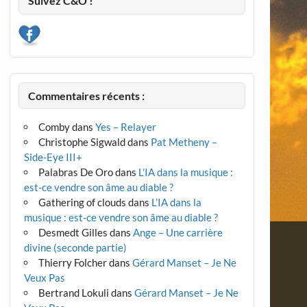
Suivez C&O !
Commentaires récents :
Comby
dans
Yes – Relayer
Christophe Sigwald
dans
Pat Metheny –
Side-Eye III+
Palabras De Oro
dans
L’IA dans la musique :
est-ce vendre son âme au diable ?
Gathering of clouds
dans
L’IA dans la
musique : est-ce vendre son âme au diable ?
Desmedt Gilles
dans
Ange – Une carrière
divine (seconde partie)
Thierry Folcher
dans
Gérard Manset – Je Ne
Veux Pas
Bertrand Lokuli
dans
Gérard Manset – Je Ne