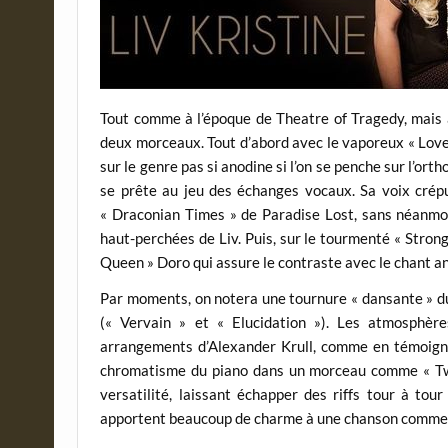
Tout comme à l’époque de Theatre of Tragedy, mais a
deux morceaux. Tout d’abord avec le vaporeux « Love
sur le genre pas si anodine si l’on se penche sur l’o
se prête au jeu des échanges vocaux. Sa voix crépu
« Draconian Times » de Paradise Lost, sans néanmoi
haut-perchées de Liv. Puis, sur le tourmenté « Strongh
Queen » Doro qui assure le contraste avec le chant a
Par moments, on notera une tournure « dansante » du
(« Vervain » et « Elucidation »). Les atmosphèr
arrangements d’Alexander Krull, comme en témoigne 
chromatisme du piano dans un morceau comme « Two
versatilité, laissant échapper des riffs tour à tou
apportent beaucoup de charme à une chanson comme 