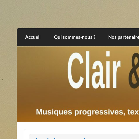
Skip
to
content
Clair et Obscur
musiques progressives, électroniques, expér
Accueil
Qui sommes-nous ?
Nos partenair