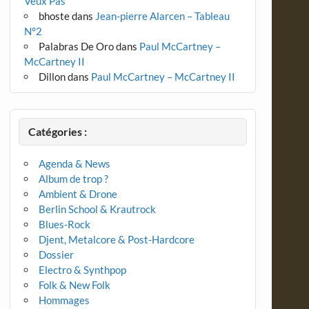
Veux Pas
bhoste
dans
Jean-pierre Alarcen – Tableau
N°2
Palabras De Oro
dans
Paul McCartney –
McCartney II
Dillon
dans
Paul McCartney – McCartney II
Catégories :
Agenda & News
Album de trop ?
Ambient & Drone
Berlin School & Krautrock
Blues-Rock
Djent, Metalcore & Post-Hardcore
Dossier
Electro & Synthpop
Folk & New Folk
Hommages