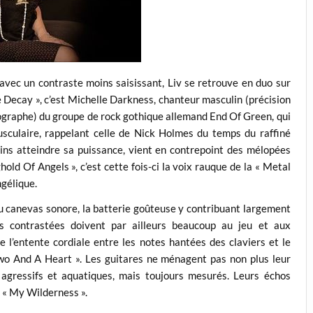
vec un contraste moins saisissant, Liv se retrouve en duo sur
 Decay », c’est Michelle Darkness, chanteur masculin (précision
rthographe) du groupe de rock gothique allemand End Of Green, qui
sculaire, rappelant celle de Nick Holmes du temps du raffiné
ns atteindre sa puissance, vient en contrepoint des mélopées
old Of Angels », c’est cette fois-ci la voix rauque de la « Metal
ngélique.
 canevas sonore, la batterie goûteuse y contribuant largement
es contrastées doivent par ailleurs beaucoup au jeu et aux
l’entente cordiale entre les notes hantées des claviers et le
 And A Heart ». Les guitares ne ménagent pas non plus leur
r agressifs et aquatiques, mais toujours mesurés. Leurs échos
« My Wilderness ».