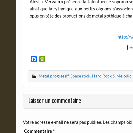
Ainsi, « Vervain » présente la talentueuse soprano sou
ainsi que la rythmique aux petits oignons s’associe
opus en tête des productions de metal gothique à chan
http://
[r
F
P
a
r
c
i
Metal progressif, Space rock, Hard Rock & Melodic
e
n
b
t
o
F
o
r
Laisser un commentaire
k
i
e
n
d
Votre adresse e-mail ne sera pas publiée.
Les champs obl
l
y
Commentaire
*