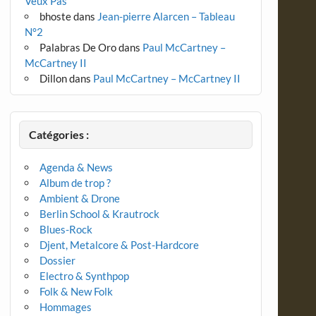
Veux Pas
bhoste
dans
Jean-pierre Alarcen – Tableau
N°2
Palabras De Oro
dans
Paul McCartney –
McCartney II
Dillon
dans
Paul McCartney – McCartney II
Catégories :
Agenda & News
Album de trop ?
Ambient & Drone
Berlin School & Krautrock
Blues-Rock
Djent, Metalcore & Post-Hardcore
Dossier
Electro & Synthpop
Folk & New Folk
Hommages