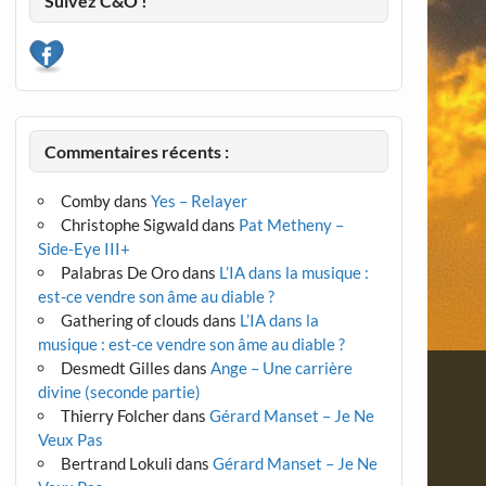
Suivez C&O !
Commentaires récents :
Comby
dans
Yes – Relayer
Christophe Sigwald
dans
Pat Metheny –
Side-Eye III+
Palabras De Oro
dans
L’IA dans la musique :
est-ce vendre son âme au diable ?
Gathering of clouds
dans
L’IA dans la
musique : est-ce vendre son âme au diable ?
Desmedt Gilles
dans
Ange – Une carrière
divine (seconde partie)
Thierry Folcher
dans
Gérard Manset – Je Ne
Veux Pas
Bertrand Lokuli
dans
Gérard Manset – Je Ne