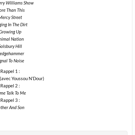
rry Williams Show
re Than This
Mercy Street
ging In The Dirt
Growing Up
nimal Nation
Solsbury Hill
ledgehammer
gnal To Noise
Rappel 1 :
(avec Youssou N’Dour)
Rappel 2 :
me Talk To Me
Rappel 3 :
ather And Son