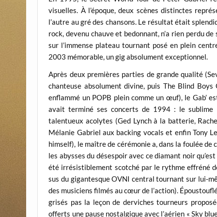
visuelles. À l’époque, deux scènes distinctes repré
l’autre au gré des chansons. Le résultat était splendi
rock, devenu chauve et bedonnant, n’a rien perdu de
sur l’immense plateau tournant posé en plein centre
2003 mémorable, un gig absolu­ment exceptionnel.
Après deux premières parties de grande qualité (Se
chanteuse absolument divine, puis The Blind Boys 
enflammé un POPB plein comme un œuf), le Gab’ est a
avait terminé ses concerts de 1994 : le sublime
talentueux acolytes (Ged Lynch à la batterie, Rache
Mélanie Gabriel aux backing vocals et enfin Tony Lev
himself), le maître de cérémonie a, dans la foulée de
les abysses du désespoir avec ce diamant noir qu’est «
été irrésistiblement scotché par le rythme effréné de
sus du gigantesque OVNI central tournant sur lui-m
des musiciens filmés au cœur de l’action). Époustouflé
grisés pas la leçon de derviches tourneurs proposé
offerts une pause nostalgique avec l’aérien « Sky blue 