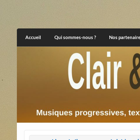
Skip
to
content
Clair et Obscur
musiques progressives, électroniques, expér
Accueil
Qui sommes-nous ?
Nos partenair