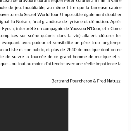
orceau de bravoure durant lequel Peter Gabriel a mimé la vaine
ule de jeu. Inoubliable, au même titre que la fameuse cabine
n ouverture du Secret World Tour ! Impossible également d’oublier
gnal To Noise », final grandiose de lyrisme et d’émotion. Après
ur Eyes », interprété en compagnie de Youssou N’Dour, et « Come
omplices sur scène qu’amis dans la vie) allaient clôturer les
, évoquant avec pudeur et sensibilité un père trop longtemps
un artiste et son public, et plus de 2h40 de musique dont on ne
vie de suivre la tournée de ce grand homme de musique et si
tique… ou tout au moins d’attendre avec une réelle impatience la
Bertrand Pourcheron & Fred Natuzzi