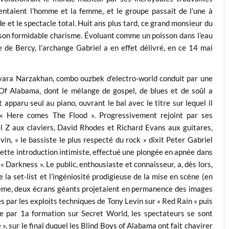
sentaient l’homme et la femme, et le groupe passait de l’une à
de et le spectacle total. Huit ans plus tard, ce grand monsieur du
 son formidable charisme. Évoluant comme un poisson dans l’eau
 de Bercy, l’archange Gabriel a en effet délivré, en ce 14 mai
vara Narzakhan, combo ouzbek d’electro-world conduit par une
Of Alabama, dont le mélange de gospel, de blues et de soûl a
pparu seul au piano, ouvrant le bal avec le titre sur lequel il
 « Here comes The Flood ». Progressivement rejoint par ses
l Z aux claviers, David Rhodes et Richard Evans aux guitares,
in, « le bassiste le plus respecté du rock » dixit Peter Gabriel
 cette introduction intimiste, effectué une plongée en apnée dans
 Darkness ». Le public, enthousiaste et connaisseur, a, dès lors,
 la set-list et l’ingéniosité prodigieuse de la mise en scène (en
ême, deux écrans géants projetaient en permanence des images
s par les exploits techniques de Tony Levin sur « Red Rain » puis
e par 1a formation sur Secret World, les spectateurs se sont
», sur le final duquel les Blind Boys of Alabama ont fait chavirer