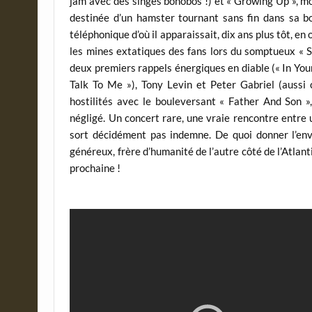
jam avec des singes bonobos !) et « Growing Up », m
destinée d’un hamster tournant sans fin dans sa bo
téléphonique d’où il apparaissait, dix ans plus tôt, e
les mines extatiques des fans lors du somptueux « Si
deux premiers rappels énergiques en diable (« In Yo
Talk To Me »), Tony Levin et Peter Gabriel (aussi c
hostilités avec le bouleversant « Father And Son »
négligé. Un concert rare, une vraie rencontre entre 
sort décidément pas indemne. De quoi donner l’en
généreux, frère d’humanité de l’autre côté de l’Atlan
prochaine !