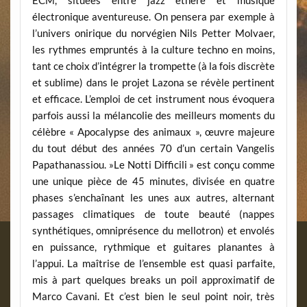
ECM, situées entre jazz éthéré et musique
électronique aventureuse. On pensera par exemple à
l’univers onirique du norvégien Nils Petter Molvaer,
les rythmes empruntés à la culture techno en moins,
tant ce choix d’intégrer la trompette (à la fois discrète
et sublime) dans le projet Lazona se révèle pertinent
et efficace. L’emploi de cet instrument nous évoquera
parfois aussi la mélancolie des meilleurs moments du
célèbre « Apocalypse des animaux », œuvre majeure
du tout début des années 70 d’un certain Vangelis
Papathanassiou. »Le Notti Difficili » est conçu comme
une unique pièce de 45 minutes, divisée en quatre
phases s’enchaînant les unes aux autres, alternant
passages climatiques de toute beauté (nappes
synthétiques, omniprésence du mellotron) et envolés
en puissance, rythmique et guitares planantes à
l’appui. La maîtrise de l’ensemble est quasi parfaite,
mis à part quelques breaks un poil approximatif de
Marco Cavani. Et c’est bien le seul point noir, très