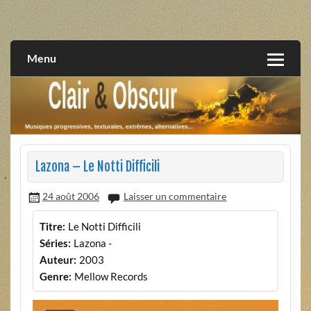
Skip
to
musiques progressives, électroniques, expérimentales,
Clair et Obscur
content
extrêmes, alternatives, texturales
Menu
Lazona – Le Notti Difficili
24 août 2006
Laisser un commentaire
Titre:
Le Notti Difficili
Séries:
Lazona -
Auteur:
2003
Genre:
Mellow Records