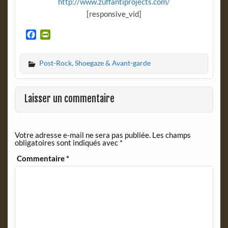
http://www.zuffantiprojects.com/
[responsive_vid]
F
P
a
r
c
i
Post-Rock, Shoegaze & Avant-garde
e
n
b
t
o
F
o
r
Laisser un commentaire
k
i
e
n
Votre adresse e-mail ne sera pas publiée.
Les champs
d
obligatoires sont indiqués avec
*
l
y
Commentaire
*