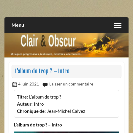
Skip
to
musiques progressives, électroniques, expérimentales,
Clair et Obscur
content
extrêmes, alternatives, texturales
Menu
L’album de trop ? – Intro
4 juin 2021
Laisser un commentaire
Titre:
L’album de trop ?
Auteur:
Intro
Chronique de:
Jean-Michel Calvez
L’album de trop ? – Intro