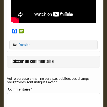
F
P
a
r
c
i
Dossier
e
n
b
t
o
F
o
r
Laisser un commentaire
k
i
e
n
Votre adresse e-mail ne sera pas publiée.
Les champs
d
obligatoires sont indiqués avec
*
l
y
Commentaire
*