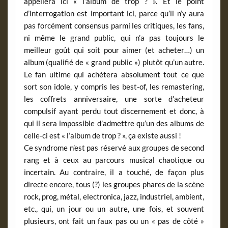
appellera ici « l’album de trop ? ». Et le point
d’interrogation est important ici, parce qu’il n’y aura
pas forcément consensus parmi les critiques, les fans,
ni même le grand public, qui n’a pas toujours le
meilleur goût qui soit pour aimer (et acheter…) un
album (qualifié de « grand public ») plutôt qu’un autre.
Le fan ultime qui achètera absolument tout ce que
sort son idole, y compris les best-of, les remastering,
les coffrets anniversaire, une sorte d’acheteur
compulsif ayant perdu tout discernement et donc, à
qui il sera impossible d’admettre qu’un des albums de
celle-ci est « l’album de trop ? », ça existe aussi !
Ce syndrome n’est pas réservé aux groupes de second
rang et à ceux au parcours musical chaotique ou
incertain. Au contraire, il a touché, de façon plus
directe encore, tous (?) les groupes phares de la scène
rock, prog, métal, electronica, jazz, industriel, ambient,
etc., qui, un jour ou un autre, une fois, et souvent
plusieurs, ont fait un faux pas ou un « pas de côté »