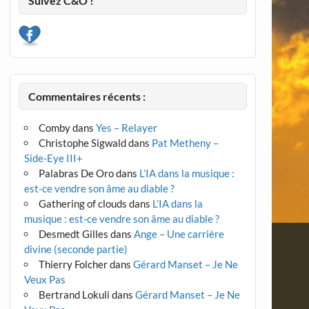
Suivez C&O !
Commentaires récents :
Comby
dans
Yes – Relayer
Christophe Sigwald
dans
Pat Metheny –
Side-Eye III+
Palabras De Oro
dans
L’IA dans la musique :
est-ce vendre son âme au diable ?
Gathering of clouds
dans
L’IA dans la
musique : est-ce vendre son âme au diable ?
Desmedt Gilles
dans
Ange – Une carrière
divine (seconde partie)
Thierry Folcher
dans
Gérard Manset – Je Ne
Veux Pas
Bertrand Lokuli
dans
Gérard Manset – Je Ne