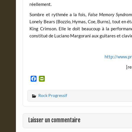
réellement.
Sombre et rythmée a la fois,
False Memory Syndrom
Lonely Bears (Bozzio, Hymas, Coe, Burns), tout en ét
King Crimson. Elle le doit beaucoup à la performanc
constitué de Luciano Margorani aux guitares et clavie
http://www.p
[r
F
P
a
r
c
i
Rock Progressif
e
n
b
t
o
F
o
r
Laisser un commentaire
k
i
e
n