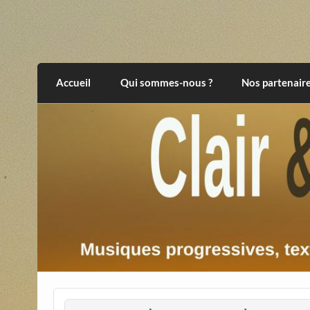
Skip
to
content
Clair et Obscur
musiques progressives, électroniques, expér
Accueil
Qui sommes-nous ?
Nos partenair