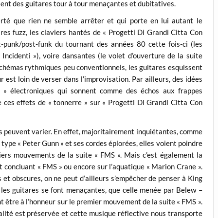
ent des guitares tour à tour menaçantes et dubitatives.
rté que rien ne semble arrêter et qui porte en lui autant le
es fuzz, les claviers hantés de « Progetti Di Grandi Citta Con
-punk/post-funk du tournant des années 80 cette fois-ci (les
 Incidenti »), voire dansantes (le volet d’ouverture de la suite
chémas rythmiques peu conventionnels, les guitares esquissent
r est loin de verser dans l’improvisation. Par ailleurs, des idées
t » électroniques qui sonnent comme des échos aux frappes
 ces effets de « tonnerre » sur « Progetti Di Grandi Citta Con
s peuvent varier. En effet, majoritairement inquiétantes, comme
type « Peter Gunn » et ses cordes éplorées, elles voient poindre
ers mouvements de la suite « FMS ». Mais c’est également la
 concluant « FMS » ou encore sur l’aquatique « Marion Crane ».
 et obscures, on ne peut d’ailleurs s’empêcher de penser à King
 les guitares se font menaçantes, que celle menée par Belew –
t être à l’honneur sur le premier mouvement de la suite « FMS ».
ité est préservée et cette musique réflective nous transporte