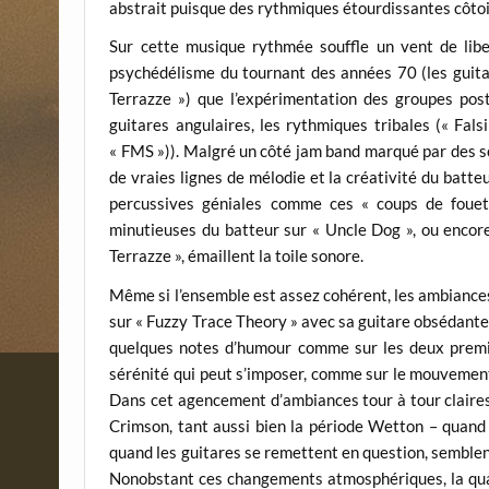
abstrait puisque des rythmiques étourdissantes côtoi
Sur cette musique rythmée souffle un vent de libe
psychédélisme du tournant des années 70 (les guitar
Terrazze ») que l’expérimentation des groupes post
guitares angulaires, les rythmiques tribales (« Falsi
« FMS »)). Malgré un côté jam band marqué par des s
de vraies lignes de mélodie et la créativité du batteu
percussives géniales comme ces « coups de foue
minutieuses du batteur sur « Uncle Dog », ou encore
Terrazze », émaillent la toile sonore.
Même si l’ensemble est assez cohérent, les ambiance
sur « Fuzzy Trace Theory » avec sa guitare obsédante 
quelques notes d’humour comme sur les deux premi
sérénité qui peut s’imposer, comme sur le mouvement
Dans cet agencement d’ambiances tour à tour claires
Crimson, tant aussi bien la période Wetton – quand
quand les guitares se remettent en question, semblen
Nonobstant ces changements atmosphériques, la qual