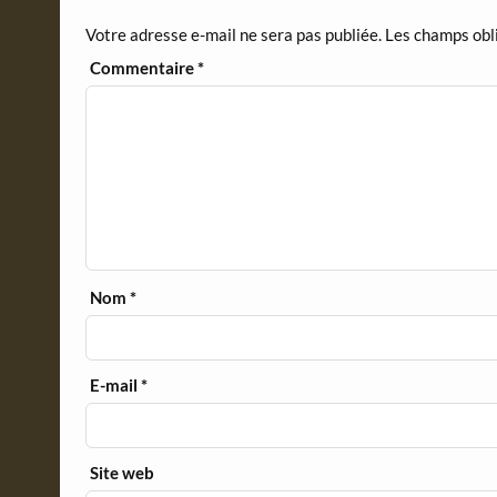
d
Votre adresse e-mail ne sera pas publiée.
Les champs obl
l
y
Commentaire
*
Nom
*
E-mail
*
Site web