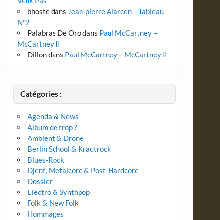
Veux Pas
bhoste
dans
Jean-pierre Alarcen – Tableau
N°2
Palabras De Oro
dans
Paul McCartney –
McCartney II
Dillon
dans
Paul McCartney – McCartney II
Catégories :
Agenda & News
Album de trop ?
Ambient & Drone
Berlin School & Krautrock
Blues-Rock
Djent, Metalcore & Post-Hardcore
Dossier
Electro & Synthpop
Folk & New Folk
Hommages