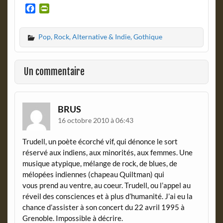
F
P
a
r
c
i
Pop, Rock, Alternative & Indie, Gothique
e
n
b
t
o
F
o
r
Un commentaire
k
i
e
n
d
BRUS
l
16 octobre 2010 à 06:43
y
Trudell, un poète écorché vif, qui dénonce le sort
réservé aux indiens, aux minorités, aux femmes. Une
musique atypique, mélange de rock, de blues, de
mélopées indiennes (chapeau Quiltman) qui
vous prend au ventre, au coeur. Trudell, ou l’appel au
réveil des consciences et à plus d’humanité. J’ai eu la
chance d’assister à son concert du 22 avril 1995 à
Grenoble. Impossible à décrire.