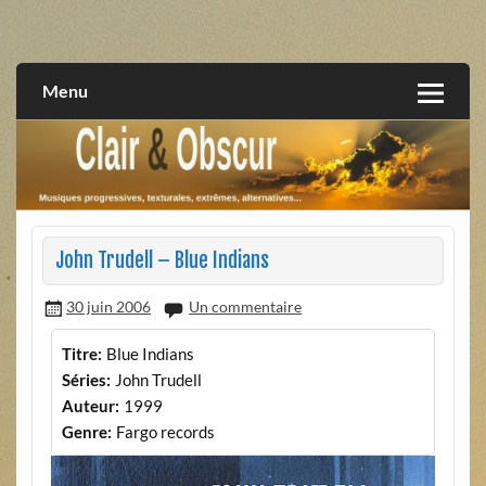
Skip
to
musiques progressives, électroniques, expérimentales,
Clair et Obscur
content
extrêmes, alternatives, texturales
Menu
John Trudell – Blue Indians
30 juin 2006
Un commentaire
Titre:
Blue Indians
Séries:
John Trudell
Auteur:
1999
Genre:
Fargo records