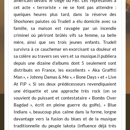
américain devant le siège du FBI. Les représailles à
cet acte « terroriste » ne se font pas attendre :
quelques heures plus tard, dans la réserve des
Shoshones paiutes où Trudell a élu domicile avec sa
famille, sa maison est ravagée par un incendie
criminel où périront brûlés vifs sa femme, sa belle
mère, ainsi que ses trois jeunes enfants. Trudell
survivra à ce cauchemar en exorcisant sa douleur et
sa colère au travers ses vers et sa musique.Il publiera
depuis une dizaine d’albums dont 5 seulement sont
distribués en France, les excellents « Aka Graffiti
Man », « Johnny Damas & Me », « Bone Days » et « Live
At FIP ». Si ses deux prédécesseurs revendiquaient
une étiquette et une approche très rock (on se
souvient du puissant et contestataire « Bombs Over
Bagdad », écrit en pleine guerre du golfe), « Blue
Indians », beaucoup plus calme dans la forme, lorgne
davantage vers la fusion du blues et de la musique
traditionnelle du peuple lakota (influence déjà très