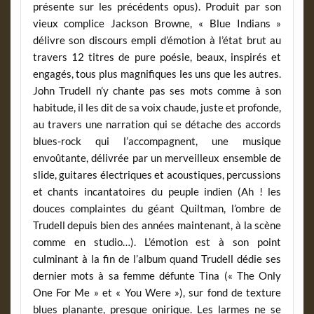
présente sur les précédents opus). Produit par son
vieux complice Jackson Browne, « Blue Indians »
délivre son discours empli d’émotion à l’état brut au
travers 12 titres de pure poésie, beaux, inspirés et
engagés, tous plus magnifiques les uns que les autres.
John Trudell n’y chante pas ses mots comme à son
habitude, il les dit de sa voix chaude, juste et profonde,
au travers une narration qui se détache des accords
blues-rock qui l’accompagnent, une musique
envoûtante, délivrée par un merveilleux ensemble de
slide, guitares électriques et acoustiques, percussions
et chants incantatoires du peuple indien (Ah ! les
douces complaintes du géant Quiltman, l’ombre de
Trudell depuis bien des années maintenant, à la scène
comme en studio…). L’émotion est à son point
culminant à la fin de l’album quand Trudell dédie ses
dernier mots à sa femme défunte Tina (« The Only
One For Me » et « You Were »), sur fond de texture
blues planante, presque onirique. Les larmes ne se