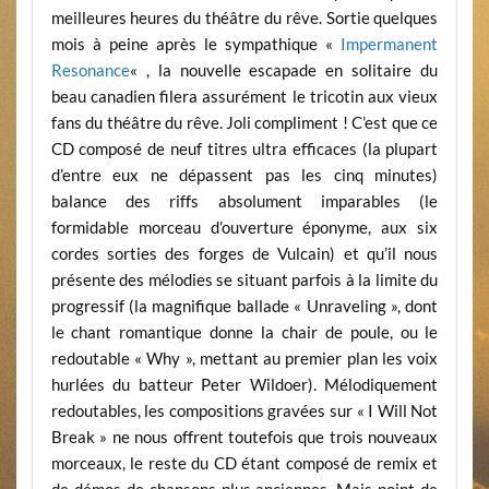
meilleures heures du théâtre du rêve. Sortie quelques
mois à peine après le sympathique «
Impermanent
Resonance
« , la nouvelle escapade en solitaire du
beau canadien filera assurément le tricotin aux vieux
fans du théâtre du rêve. Joli compliment ! C’est que ce
CD composé de neuf titres ultra efficaces (la plupart
d’entre eux ne dépassent pas les cinq minutes)
balance des riffs absolument imparables (le
formidable morceau d’ouverture éponyme, aux six
cordes sorties des forges de Vulcain) et qu’il nous
présente des mélodies se situant parfois à la limite du
progressif (la magnifique ballade « Unraveling », dont
le chant romantique donne la chair de poule, ou le
redoutable « Why », mettant au premier plan les voix
hurlées du batteur Peter Wildoer). Mélodiquement
redoutables, les compositions gravées sur « I Will Not
Break » ne nous offrent toutefois que trois nouveaux
morceaux, le reste du CD étant composé de remix et