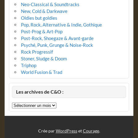
Neo-Classical & Soundtracks
New, Cold & Darkwave
Oldies but goldies
Pop, Rock, Alternative & Indie, Gothique
Post-Prog & Art-Pop
Post-Rock, Shoegaze & Avant-garde
Psyché, Punk, Grunge & Noise-Rock
Rock Progressif
Stoner, Sludge & Doom
Triphop
World Fusion & Trad
Les archives de C&O :
Les
archives
de
C&O
:
Crée par
WordPress
et
Courage
.