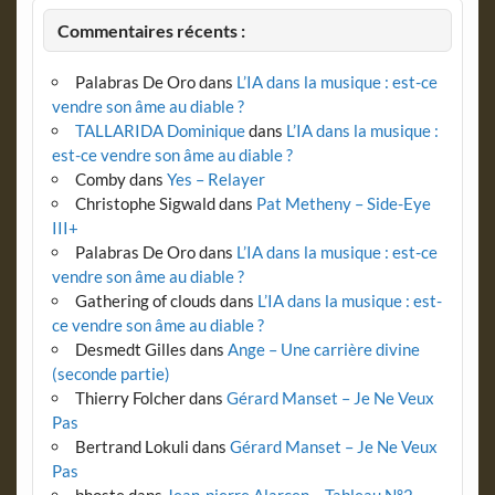
Commentaires récents :
Palabras De Oro
dans
L’IA dans la musique : est-ce
vendre son âme au diable ?
TALLARIDA Dominique
dans
L’IA dans la musique :
est-ce vendre son âme au diable ?
Comby
dans
Yes – Relayer
Christophe Sigwald
dans
Pat Metheny – Side-Eye
III+
Palabras De Oro
dans
L’IA dans la musique : est-ce
vendre son âme au diable ?
Gathering of clouds
dans
L’IA dans la musique : est-
ce vendre son âme au diable ?
Desmedt Gilles
dans
Ange – Une carrière divine
(seconde partie)
Thierry Folcher
dans
Gérard Manset – Je Ne Veux
Pas
Bertrand Lokuli
dans
Gérard Manset – Je Ne Veux
Pas
bhoste
dans
Jean-pierre Alarcen – Tableau N°2