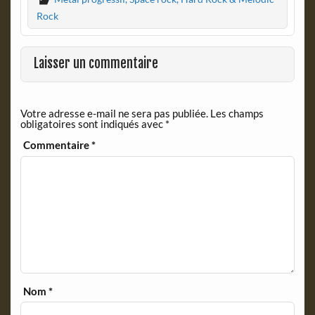
e
n
b
t
Rock
o
F
o
r
k
i
Laisser un commentaire
e
n
d
Votre adresse e-mail ne sera pas publiée.
Les champs
l
obligatoires sont indiqués avec
*
y
Commentaire
*
Nom
*