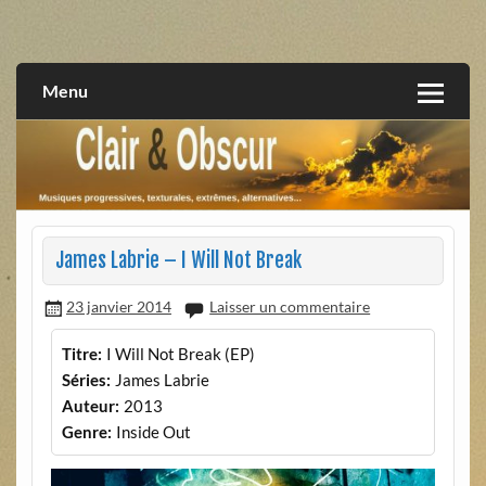
Skip
to
musiques progressives, électroniques, expérimentales,
Clair et Obscur
content
extrêmes, alternatives, texturales
Menu
James Labrie – I Will Not Break
23 janvier 2014
Laisser un commentaire
Titre:
I Will Not Break (EP)
Séries:
James Labrie
Auteur:
2013
Genre:
Inside Out