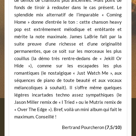
de démos de chansons plus anciennes. Mais point de
fonds de tiroir à redouter dans le cas présent. Le
splendide mix alternatif de l’imparable « Coming
Home » donne d’entrée le ton : cette chanson heavy
pop est extrêmement mélodique et entêtante et
mérite la note maximale. James LaBrie fait par la
suite preuve d’une richesse et d’une originalité
permanentes, que ce soit sur les morceaux les plus
couillus (la démo très rentre-dedans de « Jekill Or
Hide »), comme sur les escapades les plus
romantiques (le nostalgique « Just Watch Me », aux
séquences de piano de toute beauté et aux vocaux
mélancoliques à souhait). Il s’offre même quelques
légères incartades techno assez sympathiques (le
Jason Miller remix de « I Tried » ou le Mutrix remix de
« Over The Edge »). Bref, voilà un mini album qui fait le
maximum. Conseillé !
Bertrand Pourcheron
(7,5/10)