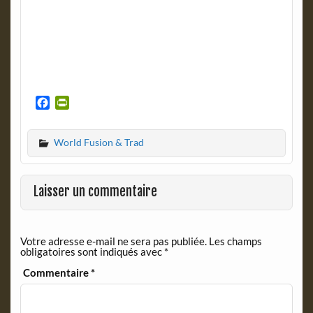
F
P
a
r
c
i
World Fusion & Trad
e
n
b
t
o
F
o
r
Laisser un commentaire
k
i
e
n
Votre adresse e-mail ne sera pas publiée.
Les champs
d
obligatoires sont indiqués avec
*
l
y
Commentaire
*