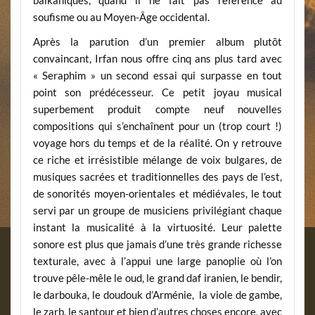
balkaniques, quand il ne fait pas référence au
soufisme ou au Moyen-Âge occidental.
Après la parution d’un premier album plutôt
convaincant, Irfan nous offre cinq ans plus tard avec
« Seraphim » un second essai qui surpasse en tout
point son prédécesseur. Ce petit joyau musical
superbement produit compte neuf nouvelles
compositions qui s’enchaînent pour un (trop court !)
voyage hors du temps et de la réalité. On y retrouve
ce riche et irrésistible mélange de voix bulgares, de
musiques sacrées et traditionnelles des pays de l’est,
de sonorités moyen-orientales et médiévales, le tout
servi par un groupe de musiciens privilégiant chaque
instant la musicalité à la virtuosité. Leur palette
sonore est plus que jamais d’une très grande richesse
texturale, avec à l’appui une large panoplie où l’on
trouve pêle-mêle le oud, le grand daf iranien, le bendir,
le darbouka, le doudouk d’Arménie, la viole de gambe,
le zarb, le santour et bien d’autres choses encore, avec