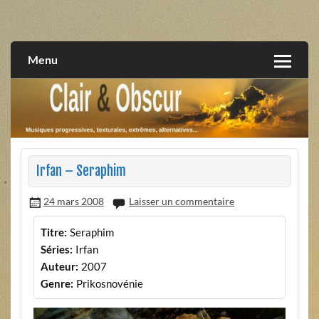
Skip
to
musiques progressives, électroniques, expérimentales,
Clair et Obscur
content
extrêmes, alternatives, texturales
Menu
Irfan – Seraphim
24 mars 2008
Laisser un commentaire
Titre:
Seraphim
Séries:
Irfan
Auteur:
2007
Genre:
Prikosnovénie