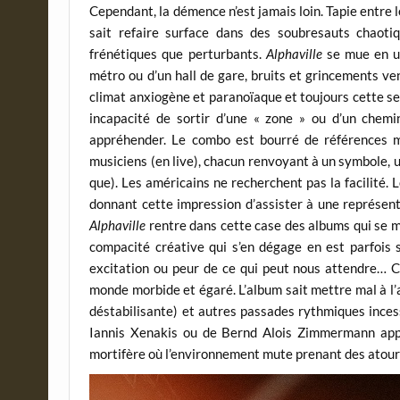
Cependant, la démence n’est jamais loin. Tapie entre 
sait refaire surface dans des soubresauts chaoti
frénétiques que perturbants.
Alphaville
se mue en un
métro ou d’un hall de gare, bruits et grincements ve
climat anxiogène et paranoïaque et toujours cette s
incapacité de sortir d’une « zone » ou d’un chemin
appréhender. Le combo est bourré de références m
musiciens (en live), chacun renvoyant à un symbole, u
que). Les américains ne recherchent pas la facilité. 
donnant cette impression d’assister à une représe
Alphaville
rentre dans cette case des albums qui se mér
compacité créative qui s’en dégage en est parfois s
excitation ou peur de ce qui peut nous attendre… Ca
monde morbide et égaré. L’album sait mettre mal à l’ai
déstabilisante) et autres passades rythmiques inces
Iannis Xenakis ou de Bernd Alois Zimmermann appa
mortifère où l’environnement mute prenant des atours