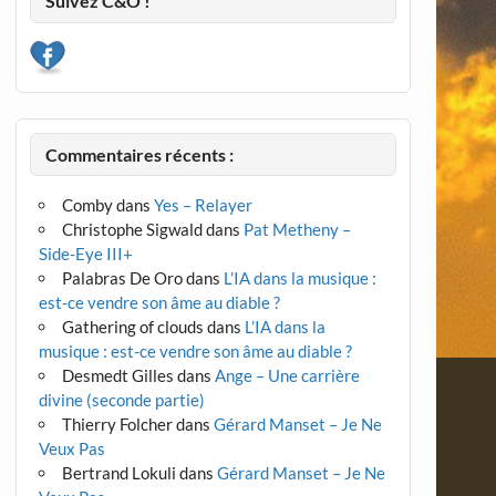
Suivez C&O !
Commentaires récents :
Comby
dans
Yes – Relayer
Christophe Sigwald
dans
Pat Metheny –
Side-Eye III+
Palabras De Oro
dans
L’IA dans la musique :
est-ce vendre son âme au diable ?
Gathering of clouds
dans
L’IA dans la
musique : est-ce vendre son âme au diable ?
Desmedt Gilles
dans
Ange – Une carrière
divine (seconde partie)
Thierry Folcher
dans
Gérard Manset – Je Ne
Veux Pas
Bertrand Lokuli
dans
Gérard Manset – Je Ne