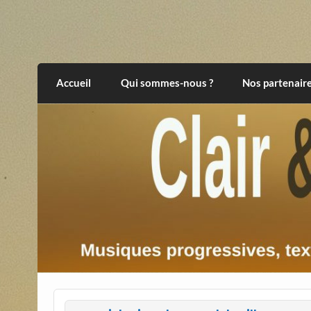
Skip
to
content
Clair et Obscur
musiques progressives, électroniques, expér
Accueil
Qui sommes-nous ?
Nos partenair