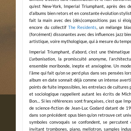
qu’est New-York, Imperial Triumphant, après des 
d’albums bien retors et en constante évolution stylis
fait la main avec des (dés)compositions pas si él
encore du collectif
The Residents
, un mélange bla
(forcément) dissonantes avec des influences jazz bien
artistique, voire mythologique, qui à mesure du temps
Imperial Triumphant, d’abord, c’est une thématique 
L’urbanisation
, la promiscuité anonyme, l’architect
ensemble moribonde, inepte et anxiogène. Un mode d
l’âme qui fait qu’on se perd plus dans ses pensées lor
album en date sonnait déjà comme un intense avertis
points de fuite impossibles, les entrelacs de culture
et sociologique rappellent autant les écrits de Mic
Bon… Si les références sont françaises, c’est que Imp
de science-fiction de Jean-Luc Godard datant de 19
dans son précédent opus bien qu’on retrouve cet uni
symboles convoqués se confondent, se percutent 
invitant trombones, piano, mellotron, samples indus