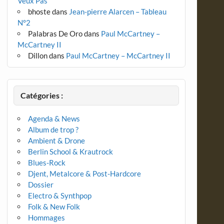
Veux Pas
bhoste
dans
Jean-pierre Alarcen – Tableau
N°2
Palabras De Oro
dans
Paul McCartney –
McCartney II
Dillon
dans
Paul McCartney – McCartney II
Catégories :
Agenda & News
Album de trop ?
Ambient & Drone
Berlin School & Krautrock
Blues-Rock
Djent, Metalcore & Post-Hardcore
Dossier
Electro & Synthpop
Folk & New Folk
Hommages