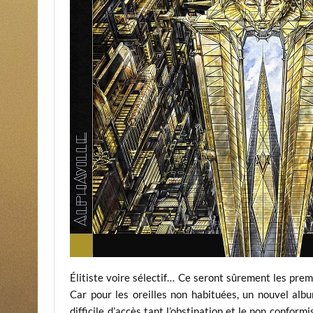
Élitiste voire sélectif… Ce seront sûrement les prem
Car pour les oreilles non habituées, un nouvel alb
difficile d’accès tant l’obstination et le non confor