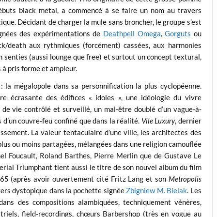
débuts black metal, a commencé à se faire un nom au travers
tique. Décidant de charger la mule sans broncher, le groupe s’est
oignées des expérimentations de
Deathpell Omega
,
Gorguts
ou
ck/death aux rythmiques (forcément) cassées, aux harmonies
 senties (aussi lounge que free) et surtout un concept textural,
 à pris forme et ampleur.
: la mégalopole dans sa personnification la plus cyclopéenne.
ure écrasante des édifices « idoles », une idéologie du vivre
e vie contrôlé et surveillé, un mal-être doublé d’un vague-à-
s d’un couvre-feu confiné que dans la réalité.
Vile Luxury
, dernier
sement. La valeur tentaculaire d’une ville, les architectes des
s plus ou moins partagées, mélangées dans une religion camouflée
hel Foucault, Roland Barthes, Pierre Merlin que de Gustave Le
erial Triumphant tient aussi le titre de son nouvel album du film
65 (après avoir ouvertement cité Fritz Lang et son
Metropolis
vers dystopique dans la pochette signée
Zbigniew M. Bielak
. Les
dans des compositions alambiquées, techniquement vénères,
triels, field-recordings, chœurs Barbershop (très en vogue au