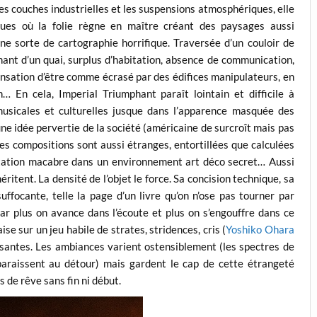
les couches industrielles et les suspensions atmosphériques, elle
ques où la folie règne en maître créant des paysages aussi
e sorte de cartographie horrifique. Traversée d’un couloir de
nant d’un quai, surplus d’habitation, absence de communication,
ensation d’être comme écrasé par des édifices manipulateurs, en
… En cela, Imperial Triumphant paraît lointain et difficile à
usicales et culturelles jusque dans l’apparence masquée des
ne idée pervertie de la société (américaine de surcroît mais pas
Les compositions sont aussi étranges, entortillées que calculées
ntation macabre dans un environnement art déco secret… Aussi
itent. La densité de l’objet le force. Sa concision technique, sa
uffocante, telle la page d’un livre qu’on n’ose pas tourner par
r plus on avance dans l’écoute et plus on s’engouffre dans ce
se sur un jeu habile de strates, stridences, cris (
Yoshiko Ohara
santes. Les ambiances varient ostensiblement (les spectres de
raissent au détour) mais gardent le cap de cette étrangeté
 de rêve sans fin ni début.