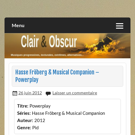
Skip
to
musiques progressives, électroniques, expérimentales,
Clair et Obscur
content
extrêmes, alternatives, texturales
Menu
Hasse Fröberg & Musical Companion –
Powerplay
26 juin 2012
Laisser un commentaire
Titre:
Powerplay
Séries:
Hasse Fröberg & Musical Companion
Auteur:
2012
Genre:
Pid