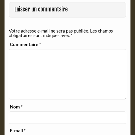
o
F
o
r
Laisser un commentaire
k
i
e
n
Votre adresse e-mail ne sera pas publiée.
Les champs
d
obligatoires sont indiqués avec
*
l
y
Commentaire
*
Nom
*
E-mail
*